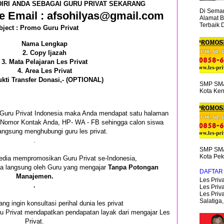
IRI ANDA SEBAGAI GURU PRIVAT SEKARANG
Di Semar
e Email : afsohilyas@gmail.com
Alamat B
Terbaik 
bject : Promo Guru Privat
Nama Lengkap
2. Copy Ijazah
3. Mata Pelajaran Les Privat
4. Area Les Privat
ukti Transfer Donasi,- (OPTIONAL)
SMP SMA
Kota Ken
i Guru Privat Indonesia maka Anda mendapat satu halaman
an Nomor Kontak Anda, HP- WA - FB sehingga calon siswa
angsung menghubungi guru les privat.
.
SMP SMA
Kota Pek
edia mempromosikan Guru Privat se-Indonesia,
ima langsung oleh Guru yang mengajar
Tanpa Potongan
DAFTAR 
Manajemen.
Les Priva
.
Les Priva
Les Priv
Salatiga,.
ang ingin konsultasi perihal dunia les privat
ru Privat mendapatkan pendapatan layak dari mengajar Les
Privat.