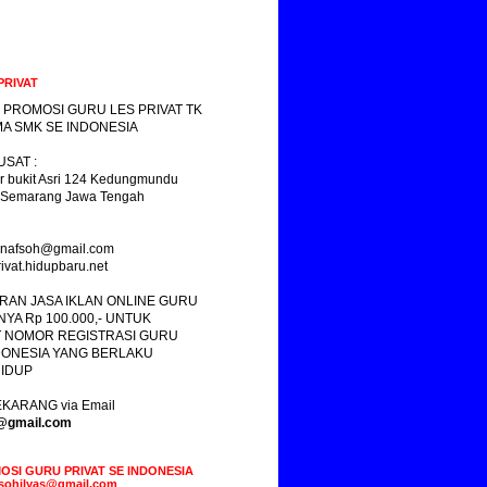
PRIVAT
 PROMOSI GURU LES PRIVAT TK
A SMK SE INDONESIA
SAT :
r bukit Asri 124 Kedungmundu
 Semarang Jawa Tengah
yasnafsoh@gmail.com
ivat.hidupbaru.net
RAN JASA IKLAN ONLINE GURU
NYA Rp 100.000,- UNTUK
 NOMOR REGISTRASI GURU
DONESIA YANG BERLAKU
IDUP
KARANG via Email
s@gmail.com
OSI GURU PRIVAT SE INDONESIA
fsohilyas@gmail.com