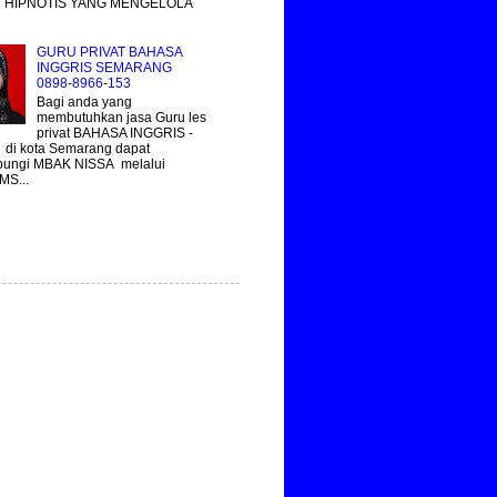
 HIPNOTIS YANG MENGELOLA
GURU PRIVAT BAHASA
INGGRIS SEMARANG
0898-8966-153
Bagi anda yang
membutuhkan jasa Guru les
privat BAHASA INGGRIS -
 di kota Semarang dapat
ungi MBAK NISSA melalui
MS...