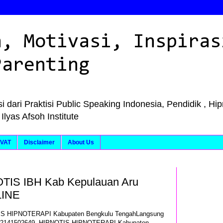
n, Motivasi, Inspiras
Parenting
i dari Praktisi Public Speaking Indonesia, Pendidik , Hi
as Afsoh Institute
VAT
Disclaimer
About Us
TIS IBH Kab Kepulauan Aru
LINE
IS HIPNOTERAPI Kabupaten Bengkulu TengahLangsung
82141502649, HIPNOTIS HIPNOTERAPI Kabupaten