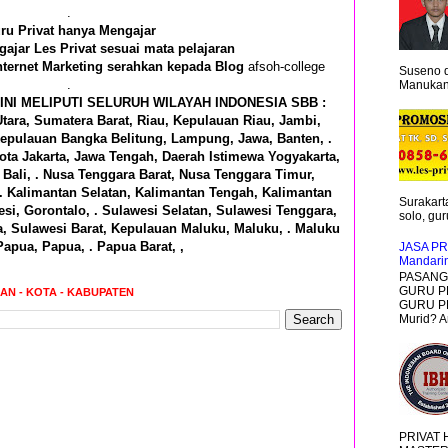
.
ru Privat hanya Mengajar
ajar Les Privat sesuai mata pelajaran
nternet Marketing serahkan kepada Blog
afsoh-college
Suseno d
.
Manukan 
INI MELIPUTI SELURUH WILAYAH INDONESIA SBB :
tara, Sumatera Barat, Riau, Kepulauan Riau, Jambi,
epulauan Bangka Belitung, Lampung, Jawa, Banten, .
ota Jakarta, Jawa Tengah, Daerah Istimewa Yogyakarta,
Bali, . Nusa Tenggara Barat, Nusa Tenggara Timur,
 . Kalimantan Selatan, Kalimantan Tengah, Kalimantan
Surakarta
si, Gorontalo, . Sulawesi Selatan, Sulawesi Tenggara,
solo, guru
a, Sulawesi Barat, Kepulauan Maluku, Maluku, . Maluku
Papua, Papua, . Papua Barat, ,
JASA PR
Mandari
PASANG 
GURU P
RAN - KOTA - KABUPATEN
GURU PR
Murid? A
PRIVAT