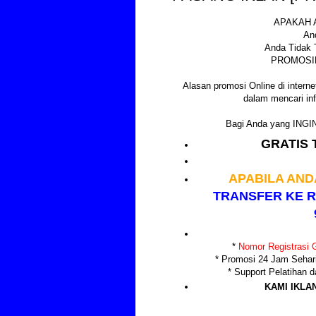
APAKAH 
An
Anda Tidak 
PROMOSIK
Alasan promosi Online di internet
dalam mencari inf
Bagi Anda yang IN
GRATIS 
APABILA AND
TRANSFER KE R
*
Nomor Registrasi G
* Promosi 24 Jam Sehar
* Support Pelatihan
KAMI IKLA