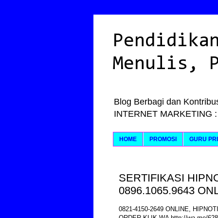
Pendidika
Menulis, 
Blog Berbagi dan Kontribus
INTERNET MARKETING : Ily
HOME
PROMOSI
GURU PRI
SERTIFIKASI HIPNO
0896.1065.9643 ON
0821-4150-2649 ONLINE, HIPNOT
ORDER KLIK WA http://wa.me/62