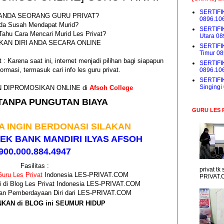
SERTIFI
ANDA SEORANG GURU PRIVAT?
0896.10
da Susah Mendapat Murid?
SERTIFI
Tahu Cara Mencari Murid Les Privat?
Utara 0
AN DIRI ANDA SECARA ONLINE
SERTIFI
Timur 0
 : Karena saat ini, internet menjadi pilihan bagi siapapun
SERTIFI
ormasi, termasuk cari info les guru privat.
0896.10
SERTIFI
Singing
GIN DIPROMOSIKAN ONLINE di
Afsoh College
TANPA PUNGUTAN BIAYA
GURU LES 
A INGIN BERDONASI SILAKAN
EK BANK MANDIRI ILYAS AFSOH
900.000.884.4947
Fasilitas :
privat t
uru Les Privat
Indonesia LES-PRIVAT.COM
PRIVAT.
i di Blog Les Privat Indonesia LES-PRIVAT.COM
 dan Pemberdayaan Diri dari LES-PRIVAT.COM
NKAN di BLOG ini SEUMUR HIDUP