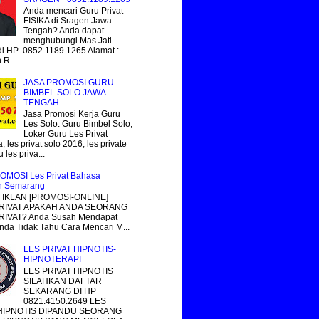
Anda mencari Guru Privat
FISIKA di Sragen Jawa
Tengah? Anda dapat
menghubungi Mas Jati
i HP 0852.1189.1265 Alamat :
R...
JASA PROMOSI GURU
BIMBEL SOLO JAWA
TENGAH
Jasa Promosi Kerja Guru
Les Solo. Guru Bimbel Solo,
Loker Guru Les Privat
, les privat solo 2016, les private
 les priva...
OMOSI Les Privat Bahasa
n Semarang
IKLAN [PROMOSI-ONLINE]
RIVAT APAKAH ANDA SEORANG
IVAT? Anda Susah Mendapat
nda Tidak Tahu Cara Mencari M...
LES PRIVAT HIPNOTIS-
HIPNOTERAPI
LES PRIVAT HIPNOTIS
SILAHKAN DAFTAR
SEKARANG DI HP
0821.4150.2649 LES
 HIPNOTIS DIPANDU SEORANG