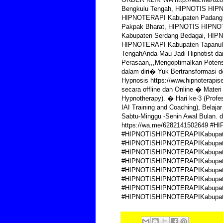
Bengkulu Tengah, HIPNOTIS HIP
HIPNOTERAPI Kabupaten Padang
Pakpak Bharat, HIPNOTIS HIPN
Kabupaten Serdang Bedagai, HI
HIPNOTERAPI Kabupaten Tapanuli
TengahAnda Mau Jadi Hipnotist dan
Perasaan,,,Mengoptimalkan Potens
dalam diri� Yuk Bertransformasi d
Hypnosis https://www.hipnoterapis
secara offline dan Online � Materi
Hypnotherapy). � Hari ke-3 (Profes
IAI Training and Coaching), Belaja
Sabtu-Minggu -Senin Awal Bulan. d
https://wa.me/6282141502649 #
#HIPNOTISHIPNOTERAPIKabupate
#HIPNOTISHIPNOTERAPIKabupat
#HIPNOTISHIPNOTERAPIKabupate
#HIPNOTISHIPNOTERAPIKabupat
#HIPNOTISHIPNOTERAPIKabupate
#HIPNOTISHIPNOTERAPIKabupat
#HIPNOTISHIPNOTERAPIKabupaten
#HIPNOTISHIPNOTERAPIKabupat