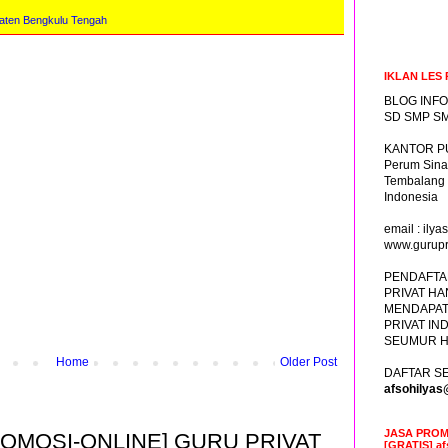
ten Bengkulu Tengah
IKLAN LES 
BLOG INFO
SD SMP SM
KANTOR PU
Perum Sina
Tembalang
Indonesia
email : il
www.gurupr
PENDAFTA
PRIVAT HA
MENDAPAT
PRIVAT IN
SEUMUR H
Home
Older Post
DAFTAR SE
afsohilya
JASA PROM
ROMOSI-ONLINE] GURU PRIVAT
[GRATIS] a