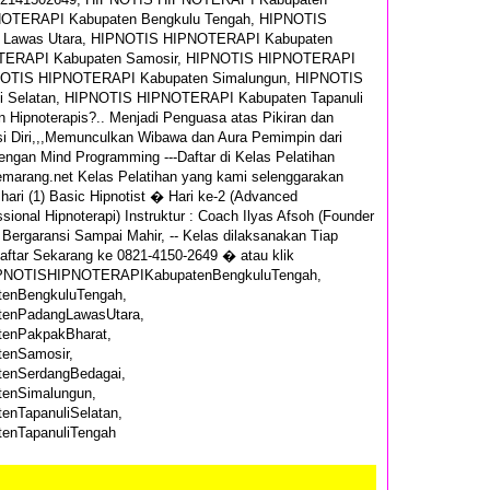
NOTERAPI Kabupaten Bengkulu Tengah, HIPNOTIS
 Lawas Utara, HIPNOTIS HIPNOTERAPI Kabupaten
OTERAPI Kabupaten Samosir, HIPNOTIS HIPNOTERAPI
PNOTIS HIPNOTERAPI Kabupaten Simalungun, HIPNOTIS
 Selatan, HIPNOTIS HIPNOTERAPI Kabupaten Tapanuli
 Hipnoterapis?.. Menjadi Penguasa atas Pikiran dan
i Diri,,,Memunculkan Wibawa dan Aura Pemimpin dari
engan Mind Programming ---Daftar di Kelas Pelatihan
emarang.net Kelas Pelatihan yang kami selenggarakan
 hari (1) Basic Hipnotist � Hari ke-2 (Advanced
sional Hipnoterapi) Instruktur : Coach Ilyas Afsoh (Founder
r Bergaransi Sampai Mahir, -- Kelas dilaksanakan Tiap
aftar Sekarang ke 0821-4150-2649 � atau klik
HIPNOTISHIPNOTERAPIKabupatenBengkuluTengah,
nBengkuluTengah,
enPadangLawasUtara,
nPakpakBharat,
enSamosir,
nSerdangBedagai,
enSimalungun,
TapanuliSelatan,
enTapanuliTengah