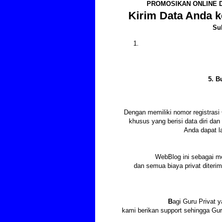
PROMOSIKAN ONLINE D
Kirim Data Anda k
Su
5. B
Dengan memiliki nomor registras
khusus yang berisi data diri d
Anda dapat l
WebBlog ini sebagai m
dan semua biaya privat diter
B
agi Guru Privat y
kami berikan support sehingga Gu