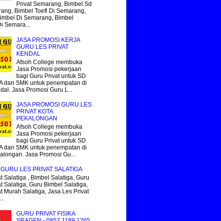
Privat Semarang, Bimbel Sd
ang, Bimbel Toefl Di Semarang,
imbel Di Semarang, Bimbel
Di Semara...
JASA PROMOSI KERJA
GURU LES PRIVAT
KENDAL
Afsoh College membuka
Jasa Promosi pekerjaan
bagi Guru Privat untuk SD
 dan SMK untuk penempatan di
dal. Jasa Promosi Guru L...
JASA PROMOSI GURU LES
PRIVAT KOTA
PEKALONGAN
Afsoh College membuka
Jasa Promosi pekerjaan
bagi Guru Privat untuk SD
 dan SMK untuk penempatan di
alongan. Jasa Promosi Gu...
GURU LES PRIVAT SALATIGA
t Salatiga , Bimbel Salatiga, Guru
t Salatiga, Guru Bimbel Salatiga,
at Murah Salatiga, Jasa Les Privat
..
GURU PRIVAT FISIKA
SRAGEN - 0852.1189.1265