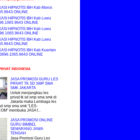
KASI HIPNOTIS IBH Kab Maros
65.9643 ONLINE
KASI HIPNOTIS IBH Kab Luwu
896.1065.9643 ONLINE
KASI HIPNOTIS IBH Kab Luwu
896.1065.9643 ONLINE
KASI HIPNOTIS IBH Kab Luwu
65.9643 ONLINE
KASI HIPNOTIS IBH Kab Kuantan
i 0896.1065.9643 ONLINE
PRIVAT INDONESIA
JASA PROMOSI GURU LES
PRIVAT TK SD SMP SMA
SMK JAKARTA
Untuk menjangkau les
privat tk sd smp sma smk di
Jakarta maka Lembaga les
k sd smp sma smk "LES-
COM" membuka JASA I...
JASA PROMOSI ONLINE
GURU BIMBEL
SEMARANG JAWA
TENGAH
Jasa Promosi Guru Les