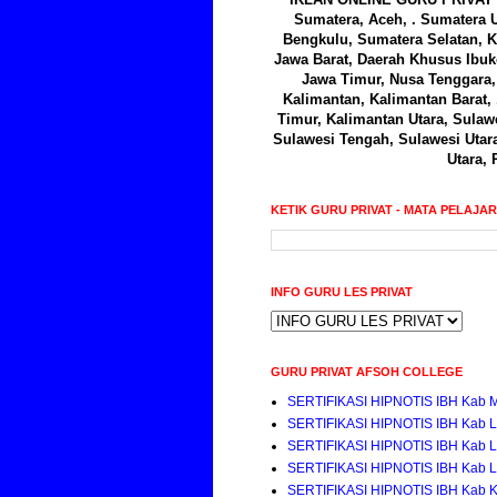
Sumatera, Aceh, . Sumatera U
Bengkulu, Sumatera Selatan, K
Jawa Barat, Daerah Khusus Ibuk
Jawa Timur, Nusa Tenggara, 
Kalimantan, Kalimantan Barat,
Timur, Kalimantan Utara, Sulawe
Sulawesi Tengah, Sulawesi Utar
Utara, 
KETIK GURU PRIVAT - MATA PELAJA
INFO GURU LES PRIVAT
GURU PRIVAT AFSOH COLLEGE
SERTIFIKASI HIPNOTIS IBH Kab 
SERTIFIKASI HIPNOTIS IBH Kab 
SERTIFIKASI HIPNOTIS IBH Kab 
SERTIFIKASI HIPNOTIS IBH Kab 
SERTIFIKASI HIPNOTIS IBH Kab K