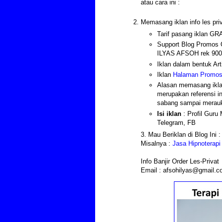
atau cara ini :
Memasang iklan info les priva
Tarif pasang iklan G
Support Blog Promos G
ILYAS AFSOH rek 900
Iklan dalam ben
Iklan
Halaman Promosi
Alasan memasang iklan 
merupakan referensi in
sabang sampai merau
Isi iklan
: Profil Gur
Telegram, FB
3. Mau Beriklan di Blog Ini
Misalnya :
Jasa Hipnoterapi
Info Banjir Order Les-Privat
Email : afsohilyas@gmail.