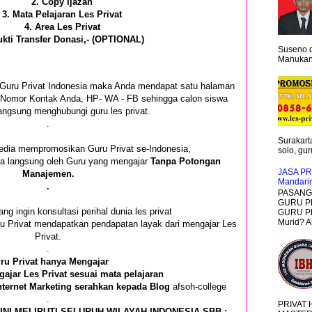
2. Copy Ijazah
3. Mata Pelajaran Les Privat
4. Area Les Privat
ukti Transfer Donasi,- (OPTIONAL)
Suseno d
Manukan 
i Guru Privat Indonesia maka Anda mendapat satu halaman
an Nomor Kontak Anda, HP- WA - FB sehingga calon siswa
angsung menghubungi guru les privat.
.
Surakarta
edia mempromosikan Guru Privat se-Indonesia,
solo, guru
ima langsung oleh Guru yang mengajar
Tanpa Potongan
JASA PR
Manajemen.
Mandari
.
PASANG 
GURU P
ang ingin konsultasi perihal dunia les privat
GURU PR
Murid? A
ru Privat mendapatkan pendapatan layak dari mengajar Les
Privat.
.
ru Privat hanya Mengajar
ajar Les Privat sesuai mata pelajaran
nternet Marketing serahkan kepada Blog
afsoh-college
.
PRIVAT
INI MELIPUTI SELURUH WILAYAH INDONESIA SBB :