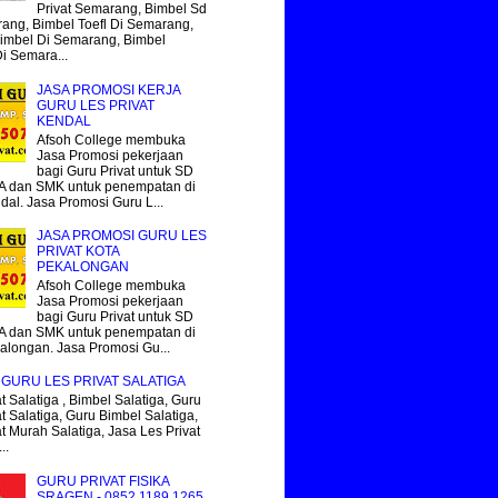
Privat Semarang, Bimbel Sd
ang, Bimbel Toefl Di Semarang,
imbel Di Semarang, Bimbel
Di Semara...
JASA PROMOSI KERJA
GURU LES PRIVAT
KENDAL
Afsoh College membuka
Jasa Promosi pekerjaan
bagi Guru Privat untuk SD
 dan SMK untuk penempatan di
dal. Jasa Promosi Guru L...
JASA PROMOSI GURU LES
PRIVAT KOTA
PEKALONGAN
Afsoh College membuka
Jasa Promosi pekerjaan
bagi Guru Privat untuk SD
 dan SMK untuk penempatan di
alongan. Jasa Promosi Gu...
GURU LES PRIVAT SALATIGA
t Salatiga , Bimbel Salatiga, Guru
t Salatiga, Guru Bimbel Salatiga,
at Murah Salatiga, Jasa Les Privat
..
GURU PRIVAT FISIKA
SRAGEN - 0852.1189.1265