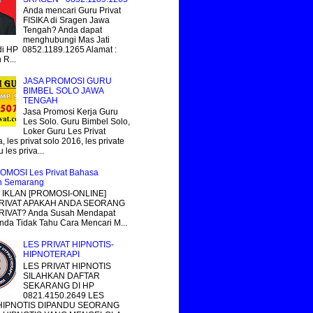
Anda mencari Guru Privat
FISIKA di Sragen Jawa
Tengah? Anda dapat
menghubungi Mas Jati
i HP 0852.1189.1265 Alamat :
R...
JASA PROMOSI GURU
BIMBEL SOLO JAWA
TENGAH
Jasa Promosi Kerja Guru
Les Solo. Guru Bimbel Solo,
Loker Guru Les Privat
, les privat solo 2016, les private
 les priva...
OMOSI Les Privat Bahasa
n Semarang
IKLAN [PROMOSI-ONLINE]
RIVAT APAKAH ANDA SEORANG
IVAT? Anda Susah Mendapat
nda Tidak Tahu Cara Mencari M...
LES PRIVAT HIPNOTIS-
HIPNOTERAPI
LES PRIVAT HIPNOTIS
SILAHKAN DAFTAR
SEKARANG DI HP
0821.4150.2649 LES
 HIPNOTIS DIPANDU SEORANG