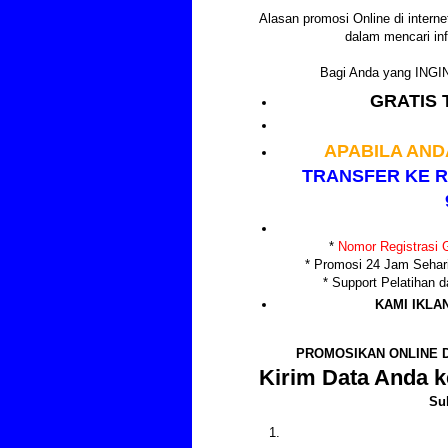
Alasan promosi Online di internet
dalam mencari inf
Bagi Anda yang IN
GRATIS 
APABILA AND
TRANSFER KE R
*
Nomor Registrasi G
* Promosi 24 Jam Sehar
* Support Pelatihan
KAMI IKLA
PROMOSIKAN ONLINE D
Kirim Data Anda k
Su