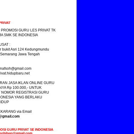
PRIVAT
 PROMOSI GURU LES PRIVAT TK
A SMK SE INDONESIA
SAT :
r bukit Asri 124 Kedungmundu
 Semarang Jawa Tengah
yasnafsoh@gmail.com
ivat.hidupbaru.net
RAN JASA IKLAN ONLINE GURU
NYA Rp 100.000,- UNTUK
 NOMOR REGISTRASI GURU
DONESIA YANG BERLAKU
IDUP
KARANG via Email
s@gmail.com
OSI GURU PRIVAT SE INDONESIA
fsohilyas@gmail.com