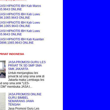
KASI HIPNOTIS IBH Kab Maros
65.9643 ONLINE
KASI HIPNOTIS IBH Kab Luwu
896.1065.9643 ONLINE
KASI HIPNOTIS IBH Kab Luwu
896.1065.9643 ONLINE
KASI HIPNOTIS IBH Kab Luwu
65.9643 ONLINE
KASI HIPNOTIS IBH Kab Kuantan
i 0896.1065.9643 ONLINE
PRIVAT INDONESIA
JASA PROMOSI GURU LES
PRIVAT TK SD SMP SMA
SMK JAKARTA
Untuk menjangkau les
privat tk sd smp sma smk di
Jakarta maka Lembaga les
k sd smp sma smk "LES-
COM" membuka JASA I...
JASA PROMOSI ONLINE
GURU BIMBEL
SEMARANG JAWA
TENGAH
Jasa Promosi Guru Les