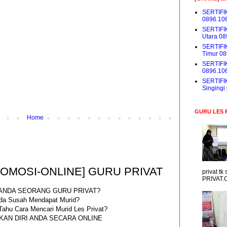
SERTIFI
0896.10
SERTIFI
Utara 0
SERTIFI
Timur 0
SERTIFI
0896.10
SERTIFI
Singing
GURU LES 
Home
ROMOSI-ONLINE] GURU PRIVAT
privat t
PRIVAT.
ANDA SEORANG GURU PRIVAT?
da Susah Mendapat Murid?
Tahu Cara Mencari Murid Les Privat?
AN DIRI ANDA SECARA ONLINE