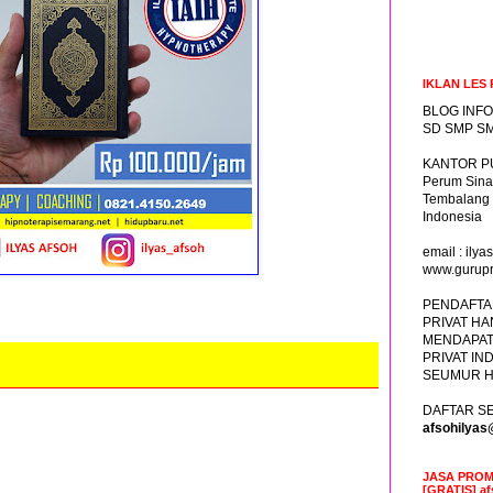
IKLAN LES 
BLOG INFO
SD SMP SM
KANTOR PU
Perum Sina
Tembalang
Indonesia
email : il
www.gurupr
PENDAFTA
PRIVAT HA
MENDAPAT
PRIVAT IN
SEUMUR H
DAFTAR SE
afsohilya
JASA PROM
[GRATIS] a