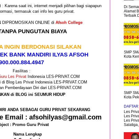
 : Karena saat ini, internet menjadi pilihan bagi siapapun
Di Semar
Alamat B
ormasi, termasuk cari info les guru privat.
Terbaik 
GIN DIPROMOSIKAN ONLINE di
Afsoh College
TANPA PUNGUTAN BIAYA
A INGIN BERDONASI SILAKAN
SMP SMA
EK BANK MANDIRI ILYAS AFSOH
Kota Ken
900.000.884.4947
Fasilitas :
uru Les Privat
Indonesia LES-PRIVAT.COM
i di Blog Les Privat Indonesia LES-PRIVAT.COM
 dan Pemberdayaan Diri dari LES-PRIVAT.COM
SMP SMA
NKAN di BLOG ini SEUMUR HIDUP
Kota Pek
DAFTAR 
IRI ANDA SEBAGAI GURU PRIVAT SEKARANG
Les Priva
e Email : afsohilyas@gmail.com
Les Priva
Les Priv
bject : Promo Guru Privat
Salatiga,.
Nama Lengkap