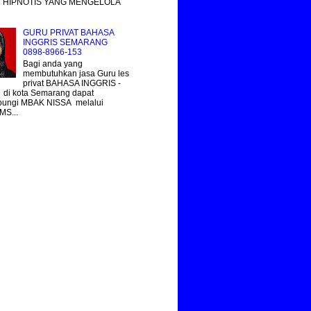
 HIPNOTIS YANG MENGELOLA
GURU PRIVAT BAHASA
INGGRIS SEMARANG
0898-8966-153
Bagi anda yang
membutuhkan jasa Guru les
privat BAHASA INGGRIS -
 di kota Semarang dapat
ungi MBAK NISSA melalui
MS...