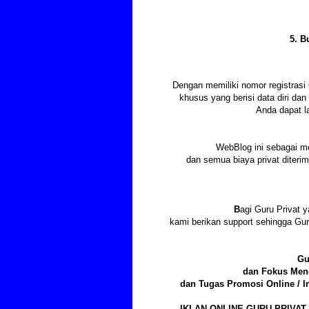
5. B
Dengan memiliki nomor registras
khusus yang berisi data diri d
Anda dapat l
WebBlog ini sebagai m
dan semua biaya privat diter
B
agi Guru Privat y
kami berikan support sehingga Gu
Gu
dan Fokus Meng
dan Tugas Promosi Online / I
IKLAN ONLINE GURU PRIVAT 