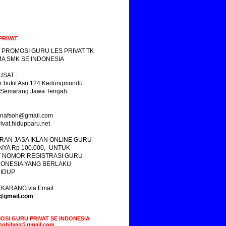
PRIVAT
 PROMOSI GURU LES PRIVAT TK
A SMK SE INDONESIA
SAT :
r bukit Asri 124 Kedungmundu
 Semarang Jawa Tengah
yasnafsoh@gmail.com
ivat.hidupbaru.net
RAN JASA IKLAN ONLINE GURU
NYA Rp 100.000,- UNTUK
 NOMOR REGISTRASI GURU
DONESIA YANG BERLAKU
IDUP
KARANG via Email
s@gmail.com
OSI GURU PRIVAT SE INDONESIA
fsohilyas@gmail.com