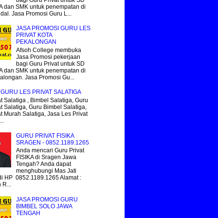
 dan SMK untuk penempatan di
dal. Jasa Promosi Guru L...
JASA PROMOSI GURU LES
PRIVAT KOTA
PEKALONGAN
Afsoh College membuka
Jasa Promosi pekerjaan
bagi Guru Privat untuk SD
 dan SMK untuk penempatan di
alongan. Jasa Promosi Gu...
GURU LES PRIVAT SALATIGA
t Salatiga , Bimbel Salatiga, Guru
t Salatiga, Guru Bimbel Salatiga,
at Murah Salatiga, Jasa Les Privat
..
GURU PRIVAT FISIKA
SRAGEN - 0852.1189.1265
Anda mencari Guru Privat
FISIKA di Sragen Jawa
Tengah? Anda dapat
menghubungi Mas Jati
i HP 0852.1189.1265 Alamat :
R...
JASA PROMOSI GURU
BIMBEL SOLO JAWA
TENGAH