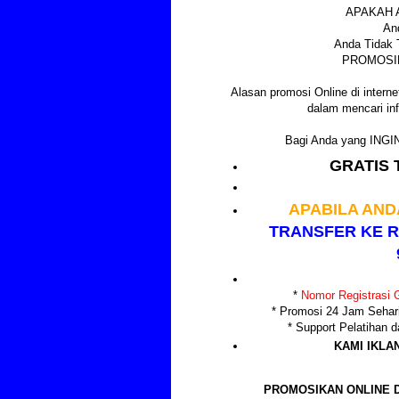
APAKAH 
An
Anda Tidak 
PROMOSIK
Alasan promosi Online di internet
dalam mencari inf
Bagi Anda yang IN
GRATIS 
APABILA AND
TRANSFER KE R
*
Nomor Registrasi G
* Promosi 24 Jam Sehar
* Support Pelatihan
KAMI IKLA
PROMOSIKAN ONLINE D