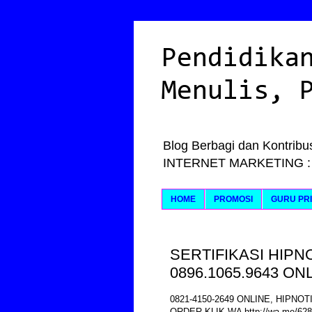
Pendidika
Menulis, 
Blog Berbagi dan Kontribus
INTERNET MARKETING : Ily
HOME
PROMOSI
GURU PRI
SERTIFIKASI HIPNO
0896.1065.9643 ON
0821-4150-2649 ONLINE, HIPNOT
ORDER KLIK WA http://wa.me/62