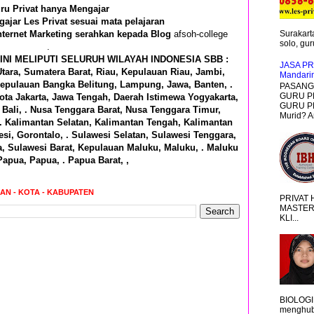
ru Privat hanya Mengajar
ajar Les Privat sesuai mata pelajaran
nternet Marketing serahkan kepada Blog
afsoh-college
Surakarta
solo, guru
.
INI MELIPUTI SELURUH WILAYAH INDONESIA SBB :
JASA PR
tara, Sumatera Barat, Riau, Kepulauan Riau, Jambi,
Mandari
epulauan Bangka Belitung, Lampung, Jawa, Banten, .
PASANG 
GURU P
ota Jakarta, Jawa Tengah, Daerah Istimewa Yogyakarta,
GURU PR
Bali, . Nusa Tenggara Barat, Nusa Tenggara Timur,
Murid? A
 . Kalimantan Selatan, Kalimantan Tengah, Kalimantan
si, Gorontalo, . Sulawesi Selatan, Sulawesi Tenggara,
a, Sulawesi Barat, Kepulauan Maluku, Maluku, . Maluku
Papua, Papua, . Papua Barat, ,
RAN - KOTA - KABUPATEN
PRIVAT
MASTER
KLI...
BIOLOGI
menghub