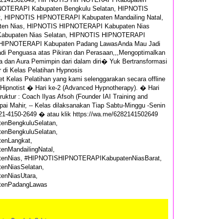
NOTERAPI Kabupaten Bengkulu Selatan, HIPNOTIS
, HIPNOTIS HIPNOTERAPI Kabupaten Mandailing Natal,
en Nias, HIPNOTIS HIPNOTERAPI Kabupaten Nias
abupaten Nias Selatan, HIPNOTIS HIPNOTERAPI
S HIPNOTERAPI Kabupaten Padang LawasAnda Mau Jadi
jadi Penguasa atas Pikiran dan Perasaan,,,Mengoptimalkan
a dan Aura Pemimpin dari dalam diri� Yuk Bertransformasi
 di Kelas Pelatihan Hypnosis
et Kelas Pelatihan yang kami selenggarakan secara offline
c Hipnotist � Hari ke-2 (Advanced Hypnotherapy). � Hari
truktur : Coach Ilyas Afsoh (Founder IAI Training and
pai Mahir, -- Kelas dilaksanakan Tiap Sabtu-Minggu -Senin
821-4150-2649 � atau klik https://wa.me/6282141502649
nBengkuluSelatan,
nBengkuluSelatan,
enLangkat,
MandailingNatal,
nNias, #HIPNOTISHIPNOTERAPIKabupatenNiasBarat,
nNiasSelatan,
nNiasUtara,
tenPadangLawas