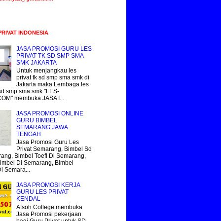
PRIVAT INDONESIA
JASA PROMOSI GURU LES
PRIVAT TK SD SMP SMA
SMK JAKARTA
Untuk menjangkau les
privat tk sd smp sma smk di
Jakarta maka Lembaga les
k sd smp sma smk "LES-
COM" membuka JASA I...
JASA PROMOSI ONLINE
GURU BIMBEL
SEMARANG JAWA
TENGAH
Jasa Promosi Guru Les
Privat Semarang, Bimbel Sd
ang, Bimbel Toefl Di Semarang,
imbel Di Semarang, Bimbel
Di Semara...
JASA PROMOSI KERJA
GURU LES PRIVAT
KENDAL
Afsoh College membuka
Jasa Promosi pekerjaan
bagi Guru Privat untuk SD