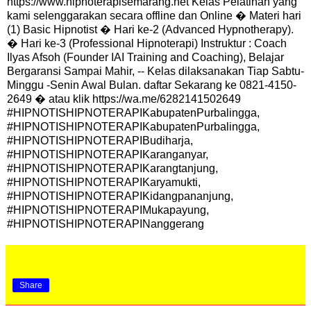
https://www.hipnoterapisemarang.net Kelas Pelatihan yang
kami selenggarakan secara offline dan Online � Materi hari
(1) Basic Hipnotist � Hari ke-2 (Advanced Hypnotherapy).
� Hari ke-3 (Professional Hipnoterapi) Instruktur : Coach
Ilyas Afsoh (Founder IAI Training and Coaching), Belajar
Bergaransi Sampai Mahir, -- Kelas dilaksanakan Tiap Sabtu-
Minggu -Senin Awal Bulan. daftar Sekarang ke 0821-4150-
2649 � atau klik https://wa.me/6282141502649
#HIPNOTISHIPNOTERAPIKabupatenPurbalingga,
#HIPNOTISHIPNOTERAPIKabupatenPurbalingga,
#HIPNOTISHIPNOTERAPIBudiharja,
#HIPNOTISHIPNOTERAPIKaranganyar,
#HIPNOTISHIPNOTERAPIKarangtanjung,
#HIPNOTISHIPNOTERAPIKaryamukti,
#HIPNOTISHIPNOTERAPIKidangpananjung,
#HIPNOTISHIPNOTERAPIMukapayung,
#HIPNOTISHIPNOTERAPINanggerang
Share