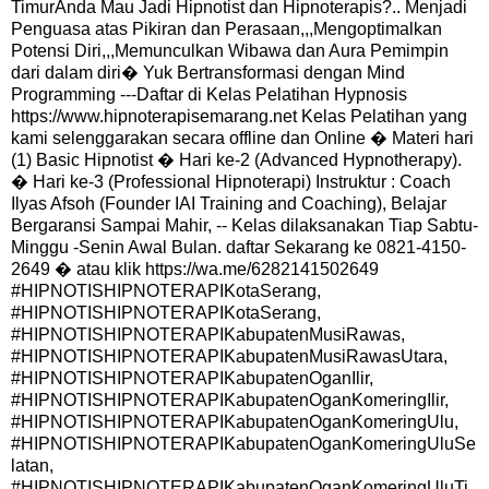
TimurAnda Mau Jadi Hipnotist dan Hipnoterapis?.. Menjadi
Penguasa atas Pikiran dan Perasaan,,,Mengoptimalkan
Potensi Diri,,,Memunculkan Wibawa dan Aura Pemimpin
dari dalam diri� Yuk Bertransformasi dengan Mind
Programming ---Daftar di Kelas Pelatihan Hypnosis
https://www.hipnoterapisemarang.net Kelas Pelatihan yang
kami selenggarakan secara offline dan Online � Materi hari
(1) Basic Hipnotist � Hari ke-2 (Advanced Hypnotherapy).
� Hari ke-3 (Professional Hipnoterapi) Instruktur : Coach
Ilyas Afsoh (Founder IAI Training and Coaching), Belajar
Bergaransi Sampai Mahir, -- Kelas dilaksanakan Tiap Sabtu-
Minggu -Senin Awal Bulan. daftar Sekarang ke 0821-4150-
2649 � atau klik https://wa.me/6282141502649
#HIPNOTISHIPNOTERAPIKotaSerang,
#HIPNOTISHIPNOTERAPIKotaSerang,
#HIPNOTISHIPNOTERAPIKabupatenMusiRawas,
#HIPNOTISHIPNOTERAPIKabupatenMusiRawasUtara,
#HIPNOTISHIPNOTERAPIKabupatenOganIlir,
#HIPNOTISHIPNOTERAPIKabupatenOganKomeringIlir,
#HIPNOTISHIPNOTERAPIKabupatenOganKomeringUlu,
#HIPNOTISHIPNOTERAPIKabupatenOganKomeringUluSe
latan,
#HIPNOTISHIPNOTERAPIKabupatenOganKomeringUluTi