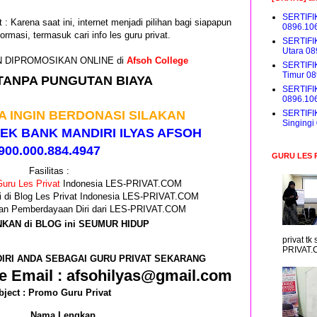
SERTIFI
 : Karena saat ini, internet menjadi pilihan bagi siapapun
0896.10
ormasi, termasuk cari info les guru privat.
SERTIFI
Utara 0
GIN DIPROMOSIKAN ONLINE di
Afsoh College
SERTIFI
Timur 0
TANPA PUNGUTAN BIAYA
SERTIFI
0896.10
A INGIN BERDONASI SILAKAN
SERTIFI
Singing
EK BANK MANDIRI ILYAS AFSOH
900.000.884.4947
GURU LES 
Fasilitas :
uru Les Privat
Indonesia LES-PRIVAT.COM
i di Blog Les Privat Indonesia LES-PRIVAT.COM
 dan Pemberdayaan Diri dari LES-PRIVAT.COM
NKAN di BLOG ini SEUMUR HIDUP
privat t
PRIVAT.
IRI ANDA SEBAGAI GURU PRIVAT SEKARANG
e Email : afsohilyas@gmail.com
bject : Promo Guru Privat
Nama Lengkap