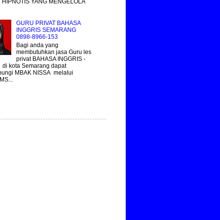
 HIPNOTIS YANG MENGELOLA
GURU PRIVAT BAHASA
INGGRIS SEMARANG
0898-8966-153
Bagi anda yang
membutuhkan jasa Guru les
privat BAHASA INGGRIS -
 di kota Semarang dapat
ungi MBAK NISSA melalui
MS...