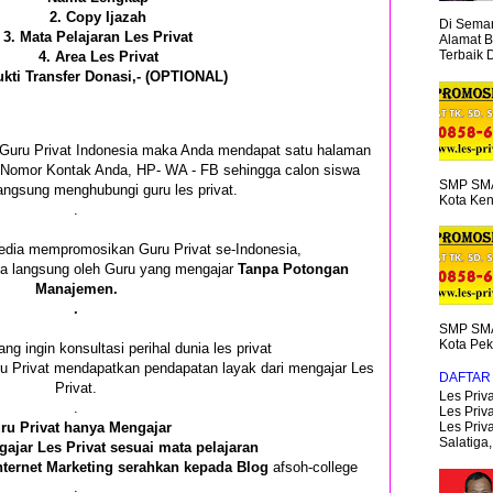
2. Copy Ijazah
Di Semar
3. Mata Pelajaran Les Privat
Alamat B
Terbaik 
4. Area Les Privat
ukti Transfer Donasi,- (OPTIONAL)
i Guru Privat Indonesia maka Anda mendapat satu halaman
an Nomor Kontak Anda, HP- WA - FB sehingga calon siswa
SMP SMA
angsung menghubungi guru les privat.
Kota Ken
.
edia mempromosikan Guru Privat se-Indonesia,
ima langsung oleh Guru yang mengajar
Tanpa Potongan
Manajemen.
.
SMP SMA
Kota Pek
ang ingin konsultasi perihal dunia les privat
ru Privat mendapatkan pendapatan layak dari mengajar Les
DAFTAR 
Privat.
Les Priva
.
Les Priva
ru Privat hanya Mengajar
Les Priv
Salatiga,.
ajar Les Privat sesuai mata pelajaran
nternet Marketing serahkan kepada Blog
afsoh-college
.