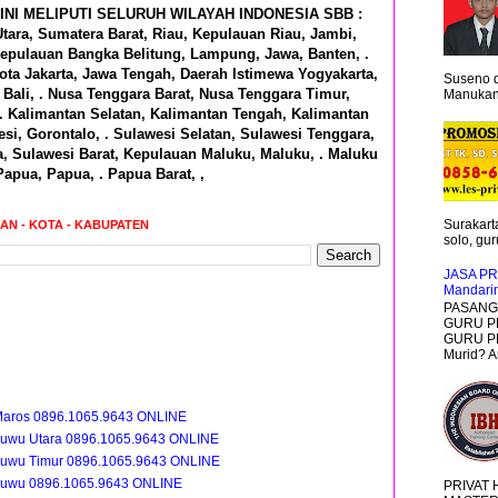
INI MELIPUTI SELURUH WILAYAH INDONESIA SBB :
tara, Sumatera Barat, Riau, Kepulauan Riau, Jambi,
epulauan Bangka Belitung, Lampung, Jawa, Banten, .
ota Jakarta, Jawa Tengah, Daerah Istimewa Yogyakarta,
Suseno d
Bali, . Nusa Tenggara Barat, Nusa Tenggara Timur,
Manukan 
 . Kalimantan Selatan, Kalimantan Tengah, Kalimantan
si, Gorontalo, . Sulawesi Selatan, Sulawesi Tenggara,
a, Sulawesi Barat, Kepulauan Maluku, Maluku, . Maluku
Papua, Papua, . Papua Barat, ,
Surakarta
RAN - KOTA - KABUPATEN
solo, guru
JASA PR
Mandari
PASANG 
GURU P
GURU PR
Murid? A
Maros 0896.1065.9643 ONLINE
Luwu Utara 0896.1065.9643 ONLINE
Luwu Timur 0896.1065.9643 ONLINE
Luwu 0896.1065.9643 ONLINE
PRIVAT