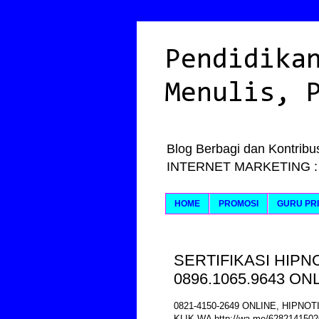
Pendidika
Menulis, 
Blog Berbagi dan Kontribus
INTERNET MARKETING : Ily
HOME
PROMOSI
GURU PRI
SERTIFIKASI HIPNOT
0896.1065.9643 ON
0821-4150-2649 ONLINE, HIPNOT
KLIK WA http://wa.me/628214150