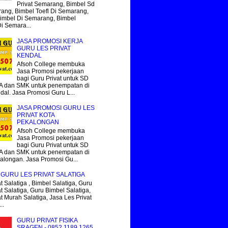
Privat Semarang, Bimbel Sd
ang, Bimbel Toefl Di Semarang,
imbel Di Semarang, Bimbel
Di Semara...
JASA PROMOSI KERJA
GURU LES PRIVAT
KENDAL
Afsoh College membuka
Jasa Promosi pekerjaan
bagi Guru Privat untuk SD
 dan SMK untuk penempatan di
dal. Jasa Promosi Guru L...
JASA PROMOSI GURU LES
PRIVAT KOTA
PEKALONGAN
Afsoh College membuka
Jasa Promosi pekerjaan
bagi Guru Privat untuk SD
 dan SMK untuk penempatan di
alongan. Jasa Promosi Gu...
GURU LES PRIVAT SALATIGA
t Salatiga , Bimbel Salatiga, Guru
t Salatiga, Guru Bimbel Salatiga,
at Murah Salatiga, Jasa Les Privat
..
GURU PRIVAT FISIKA
SRAGEN - 0852.1189.1265