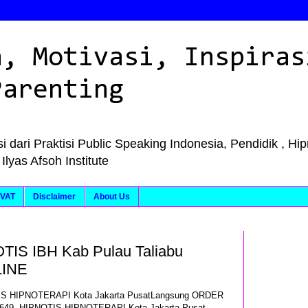
n, Motivasi, Inspiras
Parenting
i dari Praktisi Public Speaking Indonesia, Pendidik , Hi
as Afsoh Institute
VAT
Disclaimer
About Us
IS IBH Kab Pulau Taliabu
LINE
IS HIPNOTERAPI Kota Jakarta PusatLangsung ORDER
2649, HIPNOTIS HIPNOTERAPI Kota Jakarta Pusat,