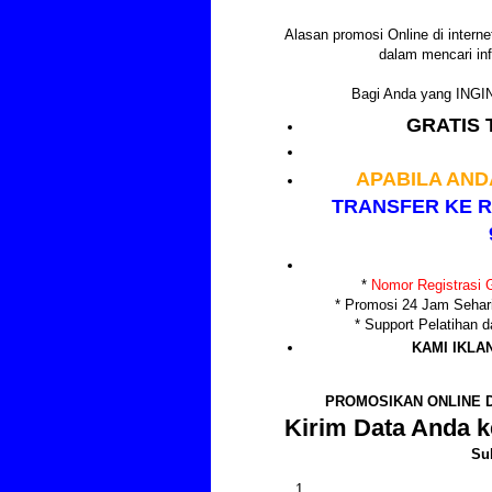
Alasan promosi Online di internet
dalam mencari inf
Bagi Anda yang IN
GRATIS 
APABILA AND
TRANSFER KE R
*
Nomor Registrasi G
* Promosi 24 Jam Sehar
* Support Pelatihan
KAMI IKLA
PROMOSIKAN ONLINE D
Kirim Data Anda k
Su