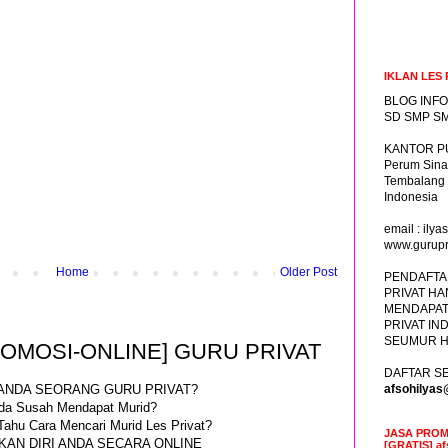
IKLAN LES 
BLOG INFO
SD SMP SM
KANTOR PU
Perum Sina
Tembalang
Indonesia
email : il
www.gurupr
Home
Older Post
PENDAFTA
PRIVAT HA
MENDAPAT
PRIVAT IN
SEUMUR H
ROMOSI-ONLINE] GURU PRIVAT
DAFTAR SE
ANDA SEORANG GURU PRIVAT?
afsohilya
da Susah Mendapat Murid?
Tahu Cara Mencari Murid Les Privat?
JASA PROM
AN DIRI ANDA SECARA ONLINE
[GRATIS] a