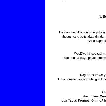
5. B
Dengan memiliki nomor registras
khusus yang berisi data diri d
Anda dapat l
WebBlog ini sebagai m
dan semua biaya privat diter
B
agi Guru Privat y
kami berikan support sehingga Gu
Gu
dan Fokus Meng
dan Tugas Promosi Online / I