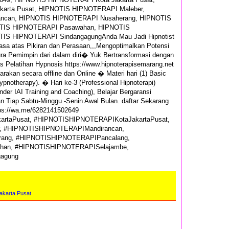
arta Pusat, HIPNOTIS HIPNOTERAPI Maleber,
ncan, HIPNOTIS HIPNOTERAPI Nusaherang, HIPNOTIS
TIS HIPNOTERAPI Pasawahan, HIPNOTIS
IS HIPNOTERAPI SindangagungAnda Mau Jadi Hipnotist
asa atas Pikiran dan Perasaan,,,Mengoptimalkan Potensi
ra Pemimpin dari dalam diri� Yuk Bertransformasi dengan
as Pelatihan Hypnosis https://www.hipnoterapisemarang.net
rakan secara offline dan Online � Materi hari (1) Basic
pnotherapy). � Hari ke-3 (Professional Hipnoterapi)
nder IAI Training and Coaching), Belajar Bergaransi
an Tiap Sabtu-Minggu -Senin Awal Bulan. daftar Sekarang
tps://wa.me/6282141502649
rtaPusat, #HIPNOTISHIPNOTERAPIKotaJakartaPusat,
, #HIPNOTISHIPNOTERAPIMandirancan,
ang, #HIPNOTISHIPNOTERAPIPancalang,
an, #HIPNOTISHIPNOTERAPISelajambe,
gagung
karta Pusat