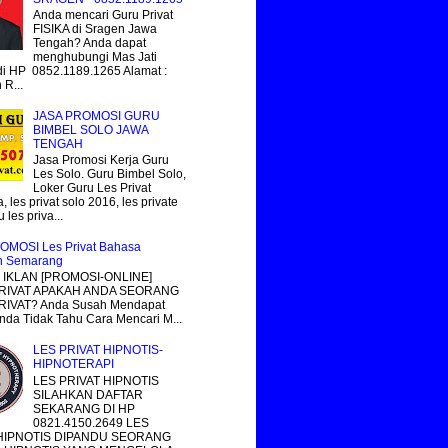
Anda mencari Guru Privat
FISIKA di Sragen Jawa
Tengah? Anda dapat
menghubungi Mas Jati
i HP 0852.1189.1265 Alamat :
R...
JASA PROMOSI GURU
BIMBEL SOLO JAWA
TENGAH
Jasa Promosi Kerja Guru
Les Solo. Guru Bimbel Solo,
Loker Guru Les Privat
, les privat solo 2016, les private
 les priva...
OMOSI Les Privat Bahasa
n Semarang
IKLAN [PROMOSI-ONLINE]
RIVAT APAKAH ANDA SEORANG
IVAT? Anda Susah Mendapat
nda Tidak Tahu Cara Mencari M...
LES PRIVAT HIPNOTIS-
HIPNOTERAPI
LES PRIVAT HIPNOTIS
SILAHKAN DAFTAR
SEKARANG DI HP
0821.4150.2649 LES
 HIPNOTIS DIPANDU SEORANG