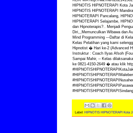
HIPNOTIS HIPNOTERAPI Kota Jak
HIPNOTIS HIPNOTERAPI Mandira
HIPNOTERAPI Pancalang, HIPNO
HIPNOTERAPI Selajambe, HIPNOT
dan Hipnoterapis?.. Menjadi Pengu
Diri,,,Memunculkan Wibawa dan Au
Mind Programming ---Daftar di Kel
Kelas Pelatihan yang kami selengga
Hipnotist � Hari ke-2 (Advanced Hy
Instruktur : Coach Ilyas Afsoh (Fou
Sampai Mahir, -- Kelas dilaksanak
ke 0821-4150-2649 � atau klik ht
#HIPNOTISHIPNOTERAPIKotaJaka
#HIPNOTISHIPNOTERAPIMaleber
#HIPNOTISHIPNOTERAPINusaher
#HIPNOTISHIPNOTERAPIPasawah
#HIPNOTISHIPNOTERAPISindan
Label:
HIPNOTIS HIPNOTERAPI Kota Ja