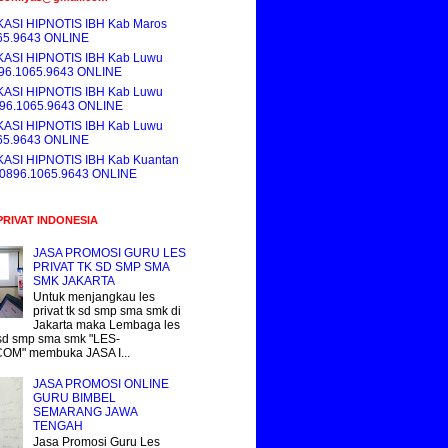
KASI HIPNOTIS IBH Kab Maros
65.9643 ONLINE
KASI HIPNOTIS IBH Kab Luwu
896.1065.9643 ONLINE
KASI HIPNOTIS IBH Kab Luwu
896.1065.9643 ONLINE
KASI HIPNOTIS IBH Kab Luwu
65.9643 ONLINE
KASI HIPNOTIS IBH Kab Kuantan
i 0896.1065.9643 ONLINE
PRIVAT INDONESIA
JASA PROMOSI GURU LES
PRIVAT TK SD SMP SMA
SMK JAKARTA
Untuk menjangkau les
privat tk sd smp sma smk di
Jakarta maka Lembaga les
k sd smp sma smk "LES-
COM" membuka JASA I...
JASA PROMOSI ONLINE
GURU BIMBEL
SEMARANG JAWA
TENGAH
Jasa Promosi Guru Les