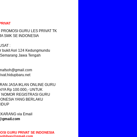
PRIVAT
 PROMOSI GURU LES PRIVAT TK
A SMK SE INDONESIA
SAT :
r bukit Asri 124 Kedungmundu
 Semarang Jawa Tengah
yasnafsoh@gmail.com
ivat.hidupbaru.net
RAN JASA IKLAN ONLINE GURU
NYA Rp 100.000,- UNTUK
 NOMOR REGISTRASI GURU
DONESIA YANG BERLAKU
IDUP
KARANG via Email
s@gmail.com
OSI GURU PRIVAT SE INDONESIA
fsohilyas@gmail.com