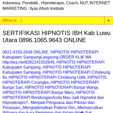
Indonesia, Pendidik , Hipnoterapis, Coach, NLP, INTERNET
MARKETING : Ilyas Afsoh Institute
▼
SERTIFIKASI HIPNOTIS IBH Kab Luwu
Utara 0896.1065.9643 ONLINE
0821-4150-2649 ONLINE, HIPNOTIS HIPNOTERAPI
Kabupaten SampangLangsung ORDER KLIK WA
http://wa.me/6282141502649, HIPNOTIS HIPNOTERAPI
Kabupaten Sampang, HIPNOTIS HIPNOTERAPI
Kabupaten Sampang, HIPNOTIS HIPNOTERAPI Cihideung
Ilir, HIPNOTIS HIPNOTERAPI Cihideung Udik, HIPNOTIS
HIPNOTERAPI Cinangka, HIPNOTIS HIPNOTERAPI
Banjar Sari, HIPNOTIS HIPNOTERAPI Banjar Wangi,
HIPNOTIS HIPNOTERAPI Banjar Waru, HIPNOTIS
HIPNOTERAPI BendunganAnda Mau Jadi Hipnotist dan
Hipnoterapis?.. Menjadi Penguasa atas Pikiran dan
Perasaan,,,Mengoptimalkan Potensi Diri,,,Memunculkan
Wibawa dan Aura Pemimpin dari dalam diri� Yuk