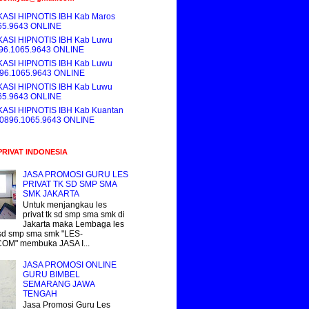
KASI HIPNOTIS IBH Kab Maros
65.9643 ONLINE
KASI HIPNOTIS IBH Kab Luwu
896.1065.9643 ONLINE
KASI HIPNOTIS IBH Kab Luwu
896.1065.9643 ONLINE
KASI HIPNOTIS IBH Kab Luwu
65.9643 ONLINE
KASI HIPNOTIS IBH Kab Kuantan
i 0896.1065.9643 ONLINE
PRIVAT INDONESIA
JASA PROMOSI GURU LES
PRIVAT TK SD SMP SMA
SMK JAKARTA
Untuk menjangkau les
privat tk sd smp sma smk di
Jakarta maka Lembaga les
k sd smp sma smk "LES-
COM" membuka JASA I...
JASA PROMOSI ONLINE
GURU BIMBEL
SEMARANG JAWA
TENGAH
Jasa Promosi Guru Les