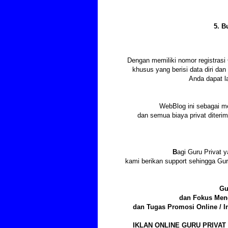
5. B
Dengan memiliki nomor registras
khusus yang berisi data diri d
Anda dapat l
WebBlog ini sebagai m
dan semua biaya privat diter
B
agi Guru Privat y
kami berikan support sehingga Gu
Gu
dan Fokus Meng
dan Tugas Promosi Online / I
IKLAN ONLINE GURU PRIVAT 