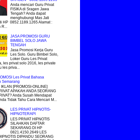
Anda mencari Guru Privat
FISIKA di Sragen Jawa
Tengah? Anda dapat
menghubungi Mas Jati
i HP 0852.1189.1265 Alamat :
R...
JASA PROMOSI GURU
BIMBEL SOLO JAWA
TENGAH
Jasa Promosi Kerja Guru
Les Solo. Guru Bimbel Solo,
Loker Guru Les Privat
, les privat solo 2016, les private
 les priva...
OMOSI Les Privat Bahasa
n Semarang
IKLAN [PROMOSI-ONLINE]
RIVAT APAKAH ANDA SEORANG
IVAT? Anda Susah Mendapat
nda Tidak Tahu Cara Mencari M...
LES PRIVAT HIPNOTIS-
HIPNOTERAPI
LES PRIVAT HIPNOTIS
SILAHKAN DAFTAR
SEKARANG DI HP
0821.4150.2649 LES
 HIPNOTIS DIPANDU SEORANG