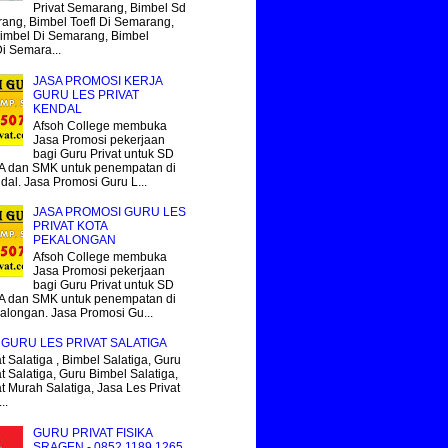
Privat Semarang, Bimbel Sd
ang, Bimbel Toefl Di Semarang,
imbel Di Semarang, Bimbel
Di Semara...
JASA PROMOSI KERJA
GURU LES PRIVAT
KENDAL
Afsoh College membuka
Jasa Promosi pekerjaan
bagi Guru Privat untuk SD
 dan SMK untuk penempatan di
dal. Jasa Promosi Guru L...
JASA PROMOSI GURU LES
PRIVAT KOTA
PEKALONGAN
Afsoh College membuka
Jasa Promosi pekerjaan
bagi Guru Privat untuk SD
 dan SMK untuk penempatan di
alongan. Jasa Promosi Gu...
GURU LES PRIVAT SALATIGA
t Salatiga , Bimbel Salatiga, Guru
t Salatiga, Guru Bimbel Salatiga,
at Murah Salatiga, Jasa Les Privat
..
GURU PRIVAT FISIKA
SRAGEN - 0852.1189.1265