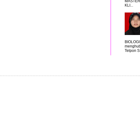
MASTER
KLI...
BIOLOGI
menghub
Telpon S