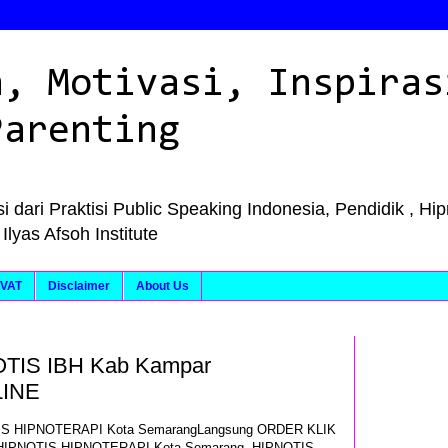
n, Motivasi, Inspiras
Parenting
i dari Praktisi Public Speaking Indonesia, Pendidik , Hi
as Afsoh Institute
VAT
Disclaimer
About Us
TIS IBH Kab Kampar
LINE
TIS HIPNOTERAPI Kota SemarangLangsung ORDER KLIK
, HIPNOTIS HIPNOTERAPI Kota Semarang, HIPNOTIS