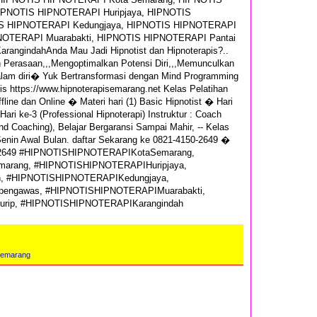
IPNOTIS HIPNOTERAPI Huripjaya, HIPNOTIS
S HIPNOTERAPI Kedungjaya, HIPNOTIS HIPNOTERAPI
NOTERAPI Muarabakti, HIPNOTIS HIPNOTERAPI Pantai
angindahAnda Mau Jadi Hipnotist dan Hipnoterapis?..
n Perasaan,,,Mengoptimalkan Potensi Diri,,,Memunculkan
lam diri� Yuk Bertransformasi dengan Mind Programming
sis https://www.hipnoterapisemarang.net Kelas Pelatihan
line dan Online � Materi hari (1) Basic Hipnotist � Hari
ri ke-3 (Professional Hipnoterapi) Instruktur : Coach
and Coaching), Belajar Bergaransi Sampai Mahir, -- Kelas
Senin Awal Bulan. daftar Sekarang ke 0821-4150-2649 �
1502649 #HIPNOTISHIPNOTERAPIKotaSemarang,
arang, #HIPNOTISHIPNOTERAPIHuripjaya,
, #HIPNOTISHIPNOTERAPIKedungjaya,
engawas, #HIPNOTISHIPNOTERAPIMuarabakti,
urip, #HIPNOTISHIPNOTERAPIKarangindah
Semarang