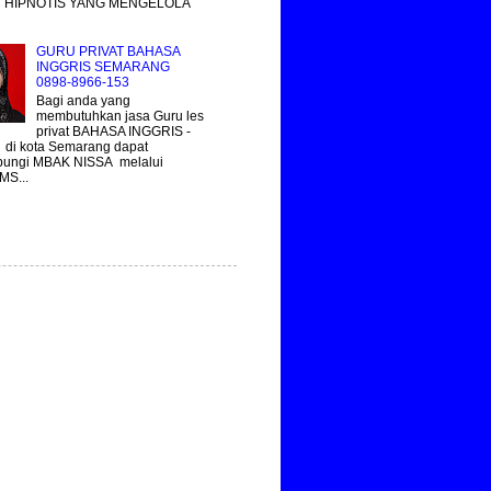
 HIPNOTIS YANG MENGELOLA
GURU PRIVAT BAHASA
INGGRIS SEMARANG
0898-8966-153
Bagi anda yang
membutuhkan jasa Guru les
privat BAHASA INGGRIS -
 di kota Semarang dapat
ungi MBAK NISSA melalui
MS...