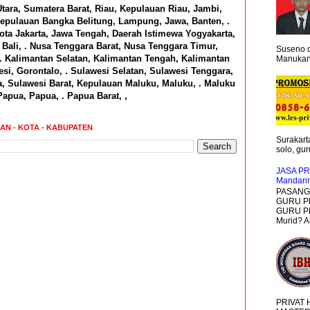
tara, Sumatera Barat, Riau, Kepulauan Riau, Jambi,
epulauan Bangka Belitung, Lampung, Jawa, Banten, .
ota Jakarta, Jawa Tengah, Daerah Istimewa Yogyakarta,
Bali, . Nusa Tenggara Barat, Nusa Tenggara Timur,
Suseno d
 . Kalimantan Selatan, Kalimantan Tengah, Kalimantan
Manukan 
si, Gorontalo, . Sulawesi Selatan, Sulawesi Tenggara,
a, Sulawesi Barat, Kepulauan Maluku, Maluku, . Maluku
Papua, Papua, . Papua Barat, ,
RAN - KOTA - KABUPATEN
Surakarta
solo, guru
JASA PR
Mandari
PASANG 
GURU P
GURU PR
Murid? A
PRIVAT