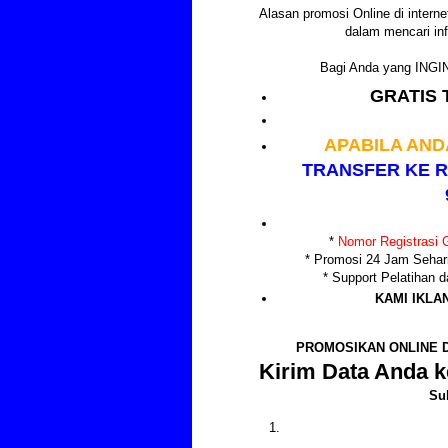
Alasan promosi Online di internet
dalam mencari inf
Bagi Anda yang IN
GRATIS 
APABILA AND
TRANSFER KE R
*
Nomor Registrasi G
* Promosi 24 Jam Sehar
* Support Pelatihan
KAMI IKLA
PROMOSIKAN ONLINE D
Kirim Data Anda k
Su