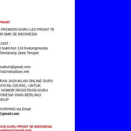
PRIVAT
 PROMOSI GURU LES PRIVAT TK
A SMK SE INDONESIA
SAT :
r bukit Asri 124 Kedungmundu
 Semarang Jawa Tengah
yasnafsoh@gmail.com
ivat.hidupbaru.net
RAN JASA IKLAN ONLINE GURU
NYA Rp 100.000,- UNTUK
 NOMOR REGISTRASI GURU
DONESIA YANG BERLAKU
IDUP
KARANG via Email
s@gmail.com
OSI GURU PRIVAT SE INDONESIA
fsohilyas@gmail.com