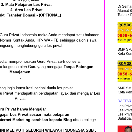
3. Mata Pelajaran Les Privat
Di Semar
4. Area Les Privat
Alamat B
Terbaik 
ukti Transfer Donasi,- (OPTIONAL)
i Guru Privat Indonesia maka Anda mendapat satu halaman
an Nomor Kontak Anda, HP- WA - FB sehingga calon siswa
angsung menghubungi guru les privat.
SMP SMA
.
Kota Ken
edia mempromosikan Guru Privat se-Indonesia,
ima langsung oleh Guru yang mengajar
Tanpa Potongan
Manajemen.
.
ang ingin konsultasi perihal dunia les privat
SMP SMA
Kota Pek
ru Privat mendapatkan pendapatan layak dari mengajar Les
Privat.
DAFTAR 
.
Les Priva
ru Privat hanya Mengajar
Les Priva
ajar Les Privat sesuai mata pelajaran
Les Priv
Salatiga,.
nternet Marketing serahkan kepada Blog
afsoh-college
.
INI MELIPUTI SELURUH WILAYAH INDONESIA SBB :