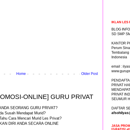
IKLAN LES 
BLOG INFO
SD SMP SM
KANTOR PU
Perum Sina
Tembalang
Indonesia
email : il
www.gurupr
Home
Older Post
PENDAFTA
PRIVAT HA
MENDAPAT
PRIVAT IN
ROMOSI-ONLINE] GURU PRIVAT
SEUMUR H
ANDA SEORANG GURU PRIVAT?
DAFTAR SE
da Susah Mendapat Murid?
afsohilya
Tahu Cara Mencari Murid Les Privat?
AN DIRI ANDA SECARA ONLINE
JASA PROM
[GRATIS] a