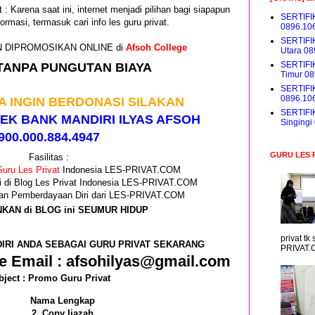
 : Karena saat ini, internet menjadi pilihan bagi siapapun
SERTIFI
ormasi, termasuk cari info les guru privat.
0896.10
SERTIFI
GIN DIPROMOSIKAN ONLINE di
Afsoh College
Utara 0
SERTIFI
TANPA PUNGUTAN BIAYA
Timur 0
SERTIFI
0896.10
A INGIN BERDONASI SILAKAN
SERTIFI
EK BANK MANDIRI ILYAS AFSOH
Singing
900.000.884.4947
GURU LES 
Fasilitas :
uru Les Privat
Indonesia LES-PRIVAT.COM
i di Blog Les Privat Indonesia LES-PRIVAT.COM
 dan Pemberdayaan Diri dari LES-PRIVAT.COM
NKAN di BLOG ini SEUMUR HIDUP
privat t
IRI ANDA SEBAGAI GURU PRIVAT SEKARANG
PRIVAT.
e Email : afsohilyas@gmail.com
bject : Promo Guru Privat
Nama Lengkap
2. Copy Ijazah