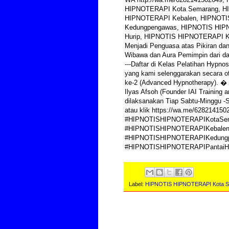
HIPNOTERAPI Kota Semarang, H
HIPNOTERAPI Kebalen, HIPNOTI
Kedungpengawas, HIPNOTIS HIP
Hurip, HIPNOTIS HIPNOTERAPI Kar
Menjadi Penguasa atas Pikiran da
Wibawa dan Aura Pemimpin dari da
---Daftar di Kelas Pelatihan Hypno
yang kami selenggarakan secara off
ke-2 (Advanced Hypnotherapy). � Ha
Ilyas Afsoh (Founder IAI Training 
dilaksanakan Tiap Sabtu-Minggu -
atau klik https://wa.me/628214
#HIPNOTISHIPNOTERAPIKotaSem
#HIPNOTISHIPNOTERAPIKebalen
#HIPNOTISHIPNOTERAPIKedungp
#HIPNOTISHIPNOTERAPIPantaiH
Label:
HIPNOTIS HIPNOTERAPI Kota 