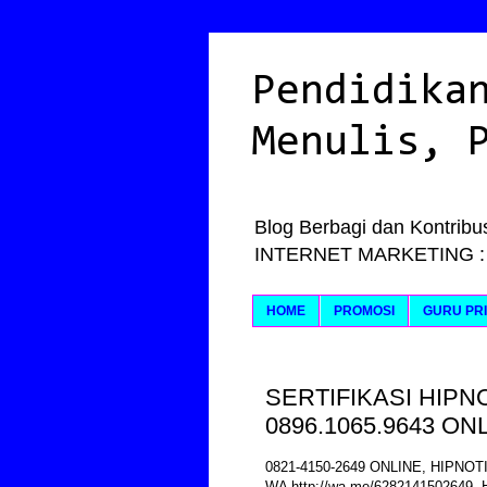
Pendidika
Menulis, 
Blog Berbagi dan Kontribus
INTERNET MARKETING : Ily
HOME
PROMOSI
GURU PRI
SERTIFIKASI HIPNO
0896.1065.9643 ON
0821-4150-2649 ONLINE, HIPNO
WA http://wa.me/6282141502649