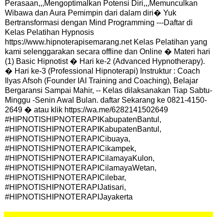
Perasaan,,,Mengoptimalkan Potensi Diri,,,Memunculkan
Wibawa dan Aura Pemimpin dari dalam diri� Yuk
Bertransformasi dengan Mind Programming ---Daftar di
Kelas Pelatihan Hypnosis
https://www.hipnoterapisemarang.net Kelas Pelatihan yang
kami selenggarakan secara offline dan Online � Materi hari
(1) Basic Hipnotist � Hari ke-2 (Advanced Hypnotherapy).
� Hari ke-3 (Professional Hipnoterapi) Instruktur : Coach
Ilyas Afsoh (Founder IAI Training and Coaching), Belajar
Bergaransi Sampai Mahir, -- Kelas dilaksanakan Tiap Sabtu-
Minggu -Senin Awal Bulan. daftar Sekarang ke 0821-4150-
2649 � atau klik https://wa.me/6282141502649
#HIPNOTISHIPNOTERAPIKabupatenBantul,
#HIPNOTISHIPNOTERAPIKabupatenBantul,
#HIPNOTISHIPNOTERAPICibuaya,
#HIPNOTISHIPNOTERAPICikampek,
#HIPNOTISHIPNOTERAPICilamayaKulon,
#HIPNOTISHIPNOTERAPICilamayaWetan,
#HIPNOTISHIPNOTERAPICilebar,
#HIPNOTISHIPNOTERAPIJatisari,
#HIPNOTISHIPNOTERAPIJayakerta