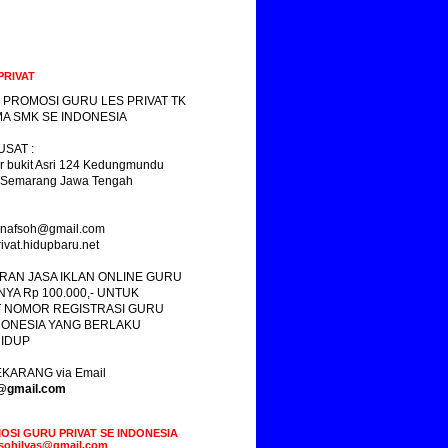
PRIVAT
 PROMOSI GURU LES PRIVAT TK
A SMK SE INDONESIA
SAT :
r bukit Asri 124 Kedungmundu
 Semarang Jawa Tengah
yasnafsoh@gmail.com
ivat.hidupbaru.net
RAN JASA IKLAN ONLINE GURU
NYA Rp 100.000,- UNTUK
 NOMOR REGISTRASI GURU
DONESIA YANG BERLAKU
IDUP
KARANG via Email
s@gmail.com
OSI GURU PRIVAT SE INDONESIA
fsohilyas@gmail.com