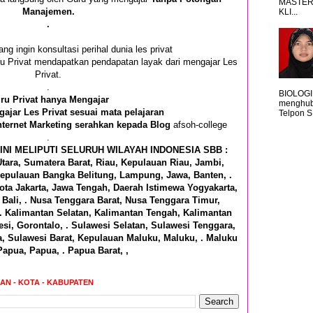
MASTER
Manajemen.
KLI...
.
ang ingin konsultasi perihal dunia les privat
ru Privat mendapatkan pendapatan layak dari mengajar Les
Privat.
.
BIOLOGI
ru Privat hanya Mengajar
menghub
ajar Les Privat sesuai mata pelajaran
Telpon S
nternet Marketing serahkan kepada Blog
afsoh-college
.
INI MELIPUTI SELURUH WILAYAH INDONESIA SBB :
tara, Sumatera Barat, Riau, Kepulauan Riau, Jambi,
epulauan Bangka Belitung, Lampung, Jawa, Banten, .
ota Jakarta, Jawa Tengah, Daerah Istimewa Yogyakarta,
Bali, . Nusa Tenggara Barat, Nusa Tenggara Timur,
 . Kalimantan Selatan, Kalimantan Tengah, Kalimantan
si, Gorontalo, . Sulawesi Selatan, Sulawesi Tenggara,
a, Sulawesi Barat, Kepulauan Maluku, Maluku, . Maluku
Papua, Papua, . Papua Barat, ,
RAN - KOTA - KABUPATEN