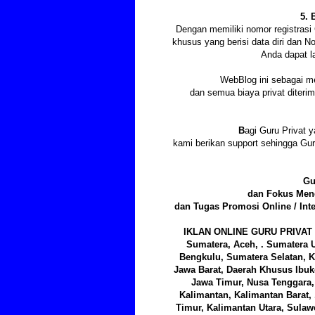
5. 
Dengan memiliki nomor registras
khusus yang berisi data diri dan 
Anda dapat l
WebBlog ini sebagai m
dan semua biaya privat diter
B
agi Guru Privat y
kami berikan support sehingga Gu
Gu
dan Fokus Meng
dan Tugas Promosi Online / Int
IKLAN ONLINE GURU PRIVAT 
Sumatera, Aceh, . Sumatera U
Bengkulu, Sumatera Selatan, K
Jawa Barat, Daerah Khusus Ibuk
Jawa Timur, Nusa Tenggara, 
Kalimantan, Kalimantan Barat,
Timur, Kalimantan Utara, Sulawe