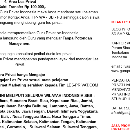
4. Area Les Privat
Bukti Transfer Rp 100.000,-
i Guru Privat Indonesia maka Anda mendapat satu halaman
Nomor Kontak Anda, HP- WA - BB - FB sehingga calon siswa
angsung menghubungi guru les privat.
IKLAN LES 
.
BLOG INFO
edia mempromosikan Guru Privat se-Indonesia,
SD SMP SM
ima langsung oleh Guru yang mengajar
Tanpa Potongan
Manajemen.
KANTOR PU
Perum Sina
.
Tembalang
ang ingin konsultasi perihal dunia les privat
Indonesia
ru Privat mendapatkan pendapatan layak dari mengajar Les
Privat.
email : il
.
www.gurupr
ru Privat hanya Mengajar
ajar Les Privat sesuai mata pelajaran
PENDAFTA
ernet Marketing serahkan kepada Tim
LES-PRIVAT.COM
PRIVAT HA
MENDAPAT
.
PRIVAT IN
INI MELIPUTI SELURUH WILAYAH INDONESIA SBB :
SEUMUR H
tara, Sumatera Barat, Riau, Kepulauan Riau, Jambi,
epulauan Bangka Belitung, Lampung, Jawa, Banten, .
DAFTAR SE
ota Jakarta, Jawa Tengah, Daerah Istimewa Yogyakarta,
afsohilya
Bali, . Nusa Tenggara Barat, Nusa Tenggara Timur,
 . Kalimantan Selatan, Kalimantan Tengah, Kalimantan
JASA PROM
si, Gorontalo, . Sulawesi Selatan, Sulawesi Tenggara,
[GRATIS] a