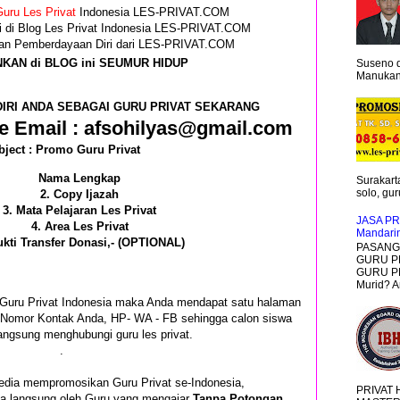
uru Les Privat
Indonesia LES-PRIVAT.COM
i di Blog Les Privat Indonesia LES-PRIVAT.COM
 dan Pemberdayaan Diri dari LES-PRIVAT.COM
NKAN di BLOG ini SEUMUR HIDUP
Suseno d
Manukan 
IRI ANDA SEBAGAI GURU PRIVAT SEKARANG
e Email : afsohilyas@gmail.com
bject : Promo Guru Privat
Nama Lengkap
Surakarta
solo, guru
2. Copy Ijazah
3. Mata Pelajaran Les Privat
JASA PR
4. Area Les Privat
Mandari
ukti Transfer Donasi,- (OPTIONAL)
PASANG 
GURU P
GURU PR
Murid? A
i Guru Privat Indonesia maka Anda mendapat satu halaman
an Nomor Kontak Anda, HP- WA - FB sehingga calon siswa
angsung menghubungi guru les privat.
.
edia mempromosikan Guru Privat se-Indonesia,
PRIVAT
ima langsung oleh Guru yang mengajar
Tanpa Potongan