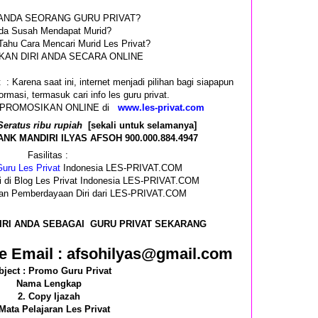
ANDA SEORANG GURU PRIVAT?
da Susah Mendapat Murid?
Tahu Cara Mencari Murid Les Privat?
AN DIRI ANDA SECARA ONLINE
 : Karena saat ini, internet menjadi pilihan bagi siapapun
rmasi, termasuk cari info les guru privat.
 DIPROMOSIKAN ONLINE di
www.les-privat.com
Seratus ribu rupiah
[sekali untuk selamanya]
K MANDIRI ILYAS AFSOH 900.000.884.4947
Fasilitas :
uru Les Privat
Indonesia LES-PRIVAT.COM
i di Blog Les Privat Indonesia LES-PRIVAT.COM
 dan Pemberdayaan Diri dari LES-PRIVAT.COM
IRI ANDA SEBAGAI GURU PRIVAT SEKARANG
e Email : afsohilyas@gmail.com
bject : Promo Guru Privat
Nama Lengkap
2. Copy Ijazah
 Mata Pelajaran Les Privat