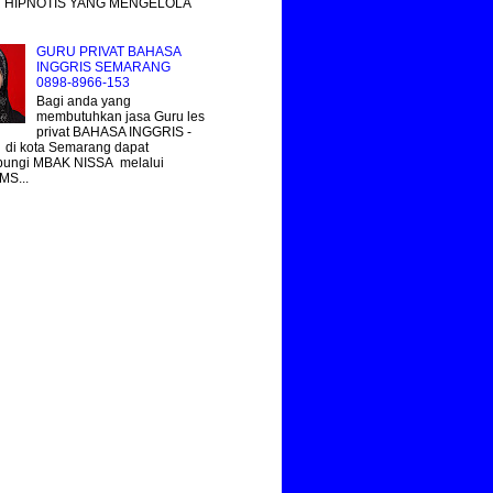
 HIPNOTIS YANG MENGELOLA
GURU PRIVAT BAHASA
INGGRIS SEMARANG
0898-8966-153
Bagi anda yang
membutuhkan jasa Guru les
privat BAHASA INGGRIS -
 di kota Semarang dapat
ungi MBAK NISSA melalui
MS...