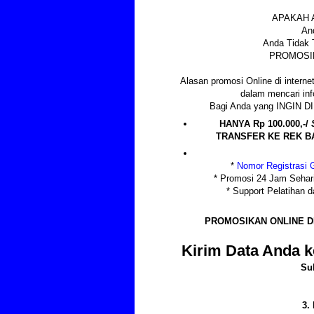
APAKAH 
An
Anda Tidak 
PROMOSIK
Alasan promosi Online di internet
dalam mencari info
Bagi Anda yang INGIN
HANYA Rp 100.000,-/
TRANSFER KE REK BAN
*
Nomor Registrasi G
* Promosi 24 Jam Sehar
* Support Pelatihan
PROMOSIKAN ONLINE D
Kirim Data Anda k
Su
3.