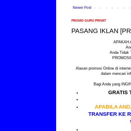
Newer Post
PROMO GURU PRIVAT
PASANG IKLAN [P
APAKAH 
An
Anda Tidak 
PROMOSIK
Alasan promosi Online di internet
dalam mencari inf
Bagi Anda yang IN
GRATIS 
APABILA AND
TRANSFER KE R