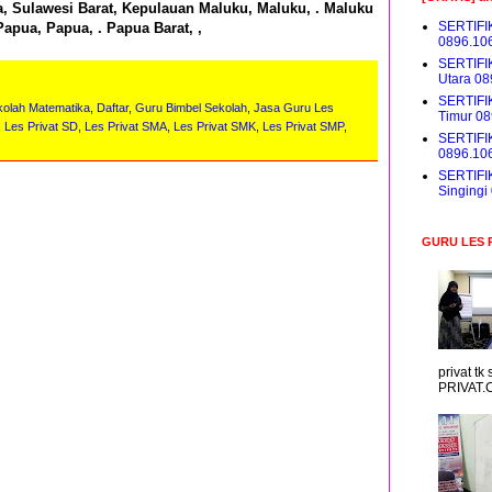
a, Sulawesi Barat, Kepulauan Maluku, Maluku, . Maluku
SERTIFI
Papua, Papua, . Papua Barat, ,
0896.10
SERTIFI
Utara 0
SERTIFI
kolah Matematika
,
Daftar
,
Guru Bimbel Sekolah
,
Jasa Guru Les
Timur 0
,
Les Privat SD
,
Les Privat SMA
,
Les Privat SMK
,
Les Privat SMP
,
SERTIFI
0896.10
SERTIFI
Singing
GURU LES 
privat t
PRIVAT.