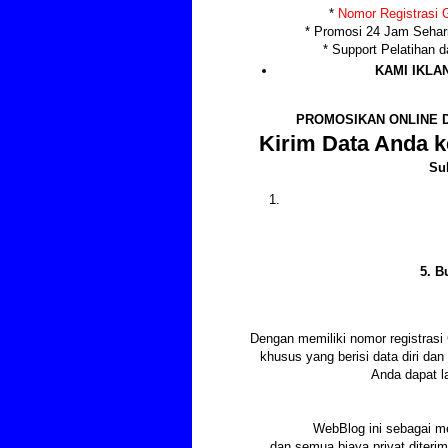
*
Nomor Registrasi G
* Promosi 24 Jam Sehar
* Support Pelatihan
KAMI IKLA
PROMOSIKAN ONLINE D
Kirim Data Anda k
Su
5. B
Dengan memiliki nomor registras
khusus yang berisi data diri d
Anda dapat l
WebBlog ini sebagai m
dan semua biaya privat diter