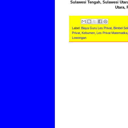
Sulawesi Tengah, Sulawesi Utar
Utara, 
Label:
Biaya Guru Les Privat
,
Bimbel Se
Privat
,
Kebumen
,
Les Privat Matematika
Lowongan