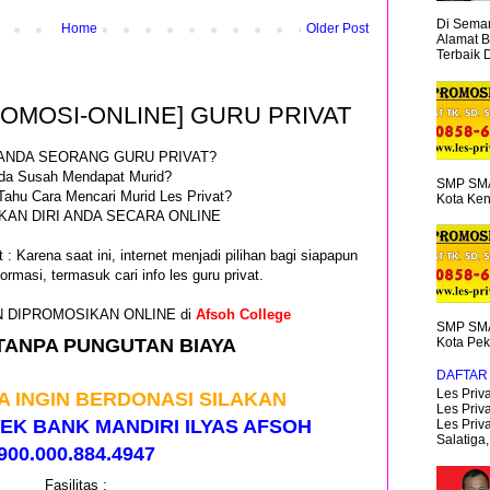
Di Semar
Home
Older Post
Alamat B
Terbaik 
ROMOSI-ONLINE] GURU PRIVAT
ANDA SEORANG GURU PRIVAT?
da Susah Mendapat Murid?
SMP SMA
Tahu Cara Mencari Murid Les Privat?
Kota Ken
AN DIRI ANDA SECARA ONLINE
 : Karena saat ini, internet menjadi pilihan bagi siapapun
ormasi, termasuk cari info les guru privat.
GIN DIPROMOSIKAN ONLINE di
Afsoh College
SMP SMA
TANPA PUNGUTAN BIAYA
Kota Pek
DAFTAR 
Les Priva
A INGIN BERDONASI SILAKAN
Les Priva
EK BANK MANDIRI ILYAS AFSOH
Les Priv
Salatiga,.
900.000.884.4947
Fasilitas :