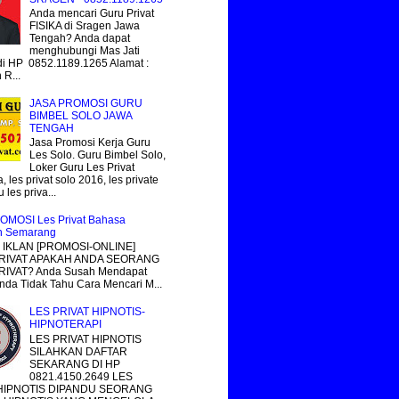
Anda mencari Guru Privat
FISIKA di Sragen Jawa
Tengah? Anda dapat
menghubungi Mas Jati
i HP 0852.1189.1265 Alamat :
R...
JASA PROMOSI GURU
BIMBEL SOLO JAWA
TENGAH
Jasa Promosi Kerja Guru
Les Solo. Guru Bimbel Solo,
Loker Guru Les Privat
, les privat solo 2016, les private
 les priva...
OMOSI Les Privat Bahasa
n Semarang
IKLAN [PROMOSI-ONLINE]
RIVAT APAKAH ANDA SEORANG
IVAT? Anda Susah Mendapat
nda Tidak Tahu Cara Mencari M...
LES PRIVAT HIPNOTIS-
HIPNOTERAPI
LES PRIVAT HIPNOTIS
SILAHKAN DAFTAR
SEKARANG DI HP
0821.4150.2649 LES
 HIPNOTIS DIPANDU SEORANG