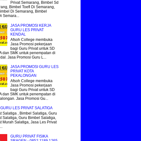
Privat Semarang, Bimbel Sd
ang, Bimbel Toefl Di Semarang,
imbel Di Semarang, Bimbel
Di Semara...
JASA PROMOSI KERJA
GURU LES PRIVAT
KENDAL
Afsoh College membuka
Jasa Promosi pekerjaan
bagi Guru Privat untuk SD
 dan SMK untuk penempatan di
dal. Jasa Promosi Guru L...
JASA PROMOSI GURU LES
PRIVAT KOTA
PEKALONGAN
Afsoh College membuka
Jasa Promosi pekerjaan
bagi Guru Privat untuk SD
 dan SMK untuk penempatan di
alongan. Jasa Promosi Gu...
GURU LES PRIVAT SALATIGA
t Salatiga , Bimbel Salatiga, Guru
t Salatiga, Guru Bimbel Salatiga,
at Murah Salatiga, Jasa Les Privat
..
GURU PRIVAT FISIKA
SRAGEN - 0852.1189.1265