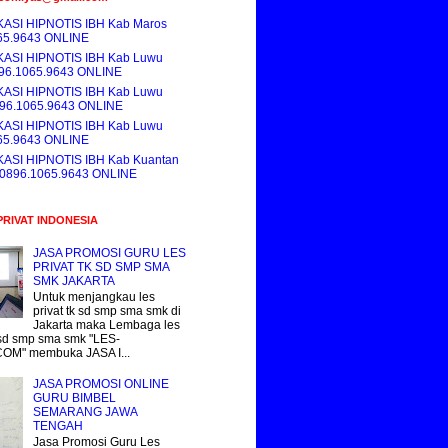
KASI HIPNOTIS IBH Kab Maros
65.9643 ONLINE
KASI HIPNOTIS IBH Kab Luwu
896.1065.9643 ONLINE
KASI HIPNOTIS IBH Kab Luwu
896.1065.9643 ONLINE
KASI HIPNOTIS IBH Kab Luwu
65.9643 ONLINE
KASI HIPNOTIS IBH Kab Kuantan
i 0896.1065.9643 ONLINE
PRIVAT INDONESIA
JASA PROMOSI GURU LES
PRIVAT TK SD SMP SMA
SMK JAKARTA
Untuk menjangkau les
privat tk sd smp sma smk di
Jakarta maka Lembaga les
k sd smp sma smk "LES-
COM" membuka JASA I...
JASA PROMOSI ONLINE
GURU BIMBEL
SEMARANG JAWA
TENGAH
Jasa Promosi Guru Les