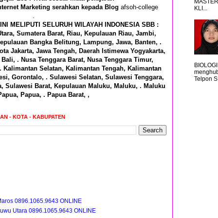
MASTER
nternet Marketing serahkan kepada Blog
afsoh-college
KLI...
.
INI MELIPUTI SELURUH WILAYAH INDONESIA SBB :
tara, Sumatera Barat, Riau, Kepulauan Riau, Jambi,
epulauan Bangka Belitung, Lampung, Jawa, Banten, .
ota Jakarta, Jawa Tengah, Daerah Istimewa Yogyakarta,
Bali, . Nusa Tenggara Barat, Nusa Tenggara Timur,
BIOLOGI
 . Kalimantan Selatan, Kalimantan Tengah, Kalimantan
menghub
si, Gorontalo, . Sulawesi Selatan, Sulawesi Tenggara,
Telpon S
a, Sulawesi Barat, Kepulauan Maluku, Maluku, . Maluku
Papua, Papua, . Papua Barat, ,
RAN - KOTA - KABUPATEN
Maros 0896.1065.9643 ONLINE
Luwu Utara 0896.1065.9643 ONLINE