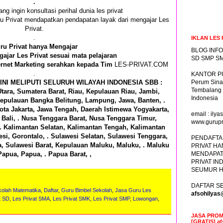
.
ang ingin konsultasi perihal dunia les privat
ru Privat mendapatkan pendapatan layak dari mengajar Les
Privat.
.
IKLAN LES 
ru Privat hanya Mengajar
BLOG INFO
ajar Les Privat sesuai mata pelajaran
SD SMP SM
ernet Marketing serahkan kepada Tim
LES-PRIVAT.COM
.
KANTOR PU
INI MELIPUTI SELURUH WILAYAH INDONESIA SBB :
Perum Sina
Tembalang
tara, Sumatera Barat, Riau, Kepulauan Riau, Jambi,
Indonesia
epulauan Bangka Belitung, Lampung, Jawa, Banten, .
ota Jakarta, Jawa Tengah, Daerah Istimewa Yogyakarta,
email : il
Bali, . Nusa Tenggara Barat, Nusa Tenggara Timur,
www.gurupr
 . Kalimantan Selatan, Kalimantan Tengah, Kalimantan
si, Gorontalo, . Sulawesi Selatan, Sulawesi Tenggara,
PENDAFTA
a, Sulawesi Barat, Kepulauan Maluku, Maluku, . Maluku
PRIVAT HA
Papua, Papua, . Papua Barat, ,
MENDAPAT
PRIVAT IN
SEUMUR H
DAFTAR SE
kolah Matematika
,
Daftar
,
Guru Bimbel Sekolah
,
Jasa Guru Les
afsohilya
t SD
,
Les Privat SMA
,
Les Privat SMK
,
Les Privat SMP
,
Lowongan
,
JASA PROM
[GRATIS] a