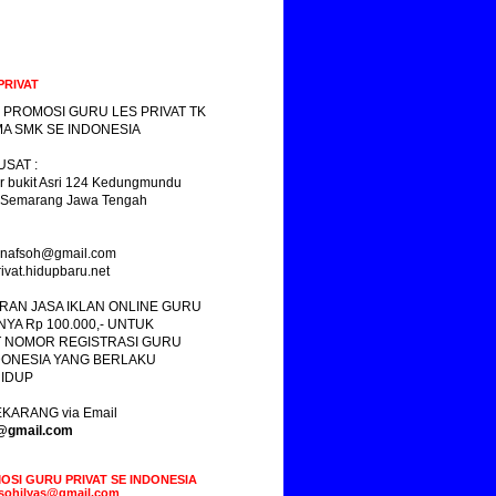
PRIVAT
 PROMOSI GURU LES PRIVAT TK
A SMK SE INDONESIA
SAT :
r bukit Asri 124 Kedungmundu
 Semarang Jawa Tengah
yasnafsoh@gmail.com
ivat.hidupbaru.net
RAN JASA IKLAN ONLINE GURU
NYA Rp 100.000,- UNTUK
 NOMOR REGISTRASI GURU
DONESIA YANG BERLAKU
IDUP
KARANG via Email
s@gmail.com
OSI GURU PRIVAT SE INDONESIA
fsohilyas@gmail.com