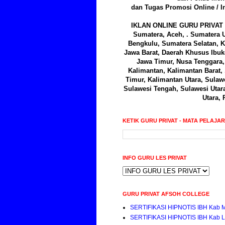
dan Tugas Promosi Online / I
IKLAN ONLINE GURU PRIVAT 
Sumatera, Aceh, . Sumatera U
Bengkulu, Sumatera Selatan, K
Jawa Barat, Daerah Khusus Ibuk
Jawa Timur, Nusa Tenggara, 
Kalimantan, Kalimantan Barat,
Timur, Kalimantan Utara, Sulawe
Sulawesi Tengah, Sulawesi Utar
Utara, 
KETIK GURU PRIVAT - MATA PELAJA
INFO GURU LES PRIVAT
GURU PRIVAT AFSOH COLLEGE
SERTIFIKASI HIPNOTIS IBH Kab 
SERTIFIKASI HIPNOTIS IBH Kab 