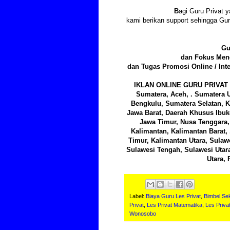
B
agi Guru Privat y
kami berikan support sehingga Gu
Gu
dan Fokus Meng
dan Tugas Promosi Online / Int
IKLAN ONLINE GURU PRIVAT 
Sumatera, Aceh, . Sumatera U
Bengkulu, Sumatera Selatan, K
Jawa Barat, Daerah Khusus Ibuk
Jawa Timur, Nusa Tenggara, 
Kalimantan, Kalimantan Barat,
Timur, Kalimantan Utara, Sulawe
Sulawesi Tengah, Sulawesi Utar
Utara, 
Label:
Biaya Guru Les Privat
,
Bimbel Se
Privat
,
Les Privat Matematika
,
Les Priva
Wonosobo