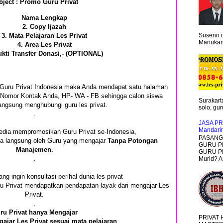
bject : Promo Guru Privat
Nama Lengkap
2. Copy Ijazah
3. Mata Pelajaran Les Privat
Suseno d
Manukan 
4. Area Les Privat
ukti Transfer Donasi,- (OPTIONAL)
i Guru Privat Indonesia maka Anda mendapat satu halaman
an Nomor Kontak Anda, HP- WA - FB sehingga calon siswa
Surakarta
angsung menghubungi guru les privat.
solo, guru
.
JASA PR
Mandari
edia mempromosikan Guru Privat se-Indonesia,
PASANG 
ima langsung oleh Guru yang mengajar
Tanpa Potongan
GURU P
Manajemen.
GURU PR
.
Murid? A
ang ingin konsultasi perihal dunia les privat
ru Privat mendapatkan pendapatan layak dari mengajar Les
Privat.
.
ru Privat hanya Mengajar
PRIVAT
ajar Les Privat sesuai mata pelajaran