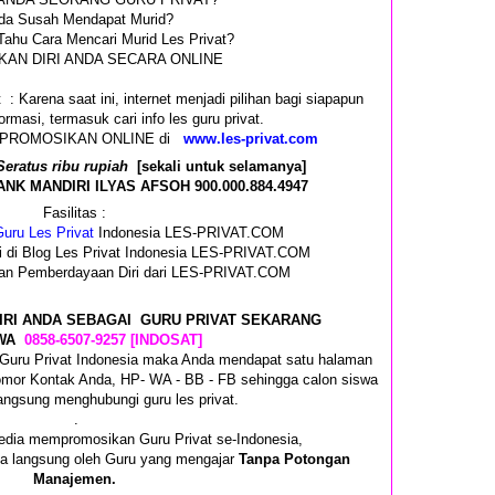
da Susah Mendapat Murid?
Tahu Cara Mencari Murid Les Privat?
AN DIRI ANDA SECARA ONLINE
 : Karena saat ini, internet menjadi pilihan bagi siapapun
rmasi, termasuk cari info les guru privat.
 DIPROMOSIKAN ONLINE di
www.les-privat.com
Seratus ribu rupiah
[sekali untuk selamanya]
K MANDIRI ILYAS AFSOH 900.000.884.4947
Fasilitas :
uru Les Privat
Indonesia LES-PRIVAT.COM
i di Blog Les Privat Indonesia LES-PRIVAT.COM
 dan Pemberdayaan Diri dari LES-PRIVAT.COM
IRI ANDA SEBAGAI GURU PRIVAT SEKARANG
WA
0858-6507-9257 [INDOSAT]
i Guru Privat Indonesia maka Anda mendapat satu halaman
Nomor Kontak Anda, HP- WA - BB - FB sehingga calon siswa
angsung menghubungi guru les privat.
.
edia mempromosikan Guru Privat se-Indonesia,
ima langsung oleh Guru yang mengajar
Tanpa Potongan
Manajemen.