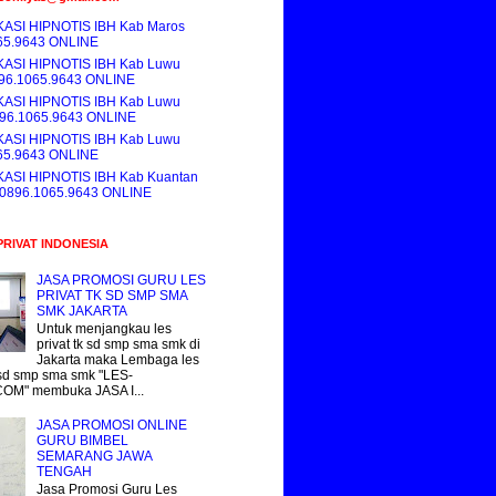
KASI HIPNOTIS IBH Kab Maros
65.9643 ONLINE
KASI HIPNOTIS IBH Kab Luwu
896.1065.9643 ONLINE
KASI HIPNOTIS IBH Kab Luwu
896.1065.9643 ONLINE
KASI HIPNOTIS IBH Kab Luwu
65.9643 ONLINE
KASI HIPNOTIS IBH Kab Kuantan
i 0896.1065.9643 ONLINE
PRIVAT INDONESIA
JASA PROMOSI GURU LES
PRIVAT TK SD SMP SMA
SMK JAKARTA
Untuk menjangkau les
privat tk sd smp sma smk di
Jakarta maka Lembaga les
k sd smp sma smk "LES-
COM" membuka JASA I...
JASA PROMOSI ONLINE
GURU BIMBEL
SEMARANG JAWA
TENGAH
Jasa Promosi Guru Les