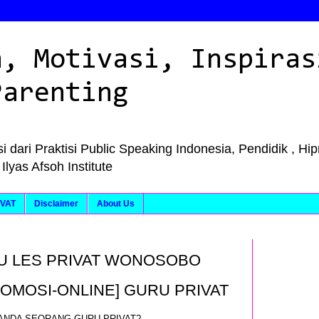
n, Motivasi, Inspiras
Parenting
i dari Praktisi Public Speaking Indonesia, Pendidik , Hi
as Afsoh Institute
VAT
Disclaimer
About Us
U LES PRIVAT WONOSOBO
ROMOSI-ONLINE] GURU PRIVAT
ANDA SEORANG GURU PRIVAT?