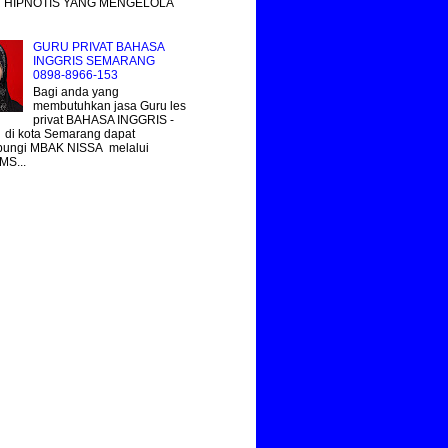
 HIPNOTIS YANG MENGELOLA
GURU PRIVAT BAHASA
INGGRIS SEMARANG
0898-8966-153
Bagi anda yang
membutuhkan jasa Guru les
privat BAHASA INGGRIS -
 di kota Semarang dapat
ungi MBAK NISSA melalui
MS...