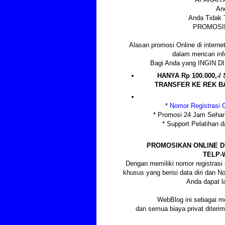
An
Anda Tidak 
PROMOSIK
Alasan promosi Online di internet
dalam mencari info
Bagi Anda yang INGIN
HANYA Rp 100.000,-/
TRANSFER KE REK BAN
*
Nomor Registrasi G
* Promosi 24 Jam Sehar
* Support Pelatihan
PROMOSIKAN ONLINE D
TELP-
Dengan memiliki nomor registras
khusus yang berisi data diri dan 
Anda dapat l
WebBlog ini sebagai m
dan semua biaya privat diter