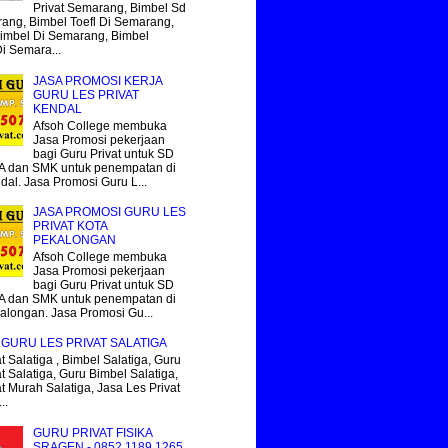
Privat Semarang, Bimbel Sd
ang, Bimbel Toefl Di Semarang,
imbel Di Semarang, Bimbel
Di Semara...
JASA PROMOSI KERJA
GURU LES PRIVAT
KENDAL
Afsoh College membuka
Jasa Promosi pekerjaan
bagi Guru Privat untuk SD
 dan SMK untuk penempatan di
dal. Jasa Promosi Guru L...
JASA PROMOSI GURU LES
PRIVAT KOTA
PEKALONGAN
Afsoh College membuka
Jasa Promosi pekerjaan
bagi Guru Privat untuk SD
 dan SMK untuk penempatan di
alongan. Jasa Promosi Gu...
GURU LES PRIVAT SALATIGA
t Salatiga , Bimbel Salatiga, Guru
t Salatiga, Guru Bimbel Salatiga,
at Murah Salatiga, Jasa Les Privat
..
GURU PRIVAT FISIKA
SRAGEN - 0852.1189.1265