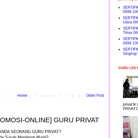
SERTIFI
0896.10
SERTIFI
Utara 0
SERTIFI
Timur 0
SERTIFI
0896.10
SERTIFI
Singing
GURU LES 
Home
Older Post
privat t
PRIVAT.
ROMOSI-ONLINE] GURU PRIVAT
ANDA SEORANG GURU PRIVAT?
da Susah Mendapat Murid?