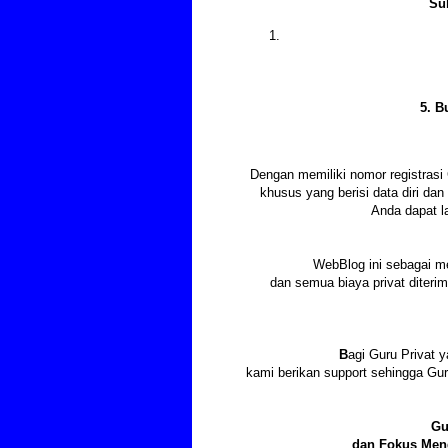
Su
5. B
Dengan memiliki nomor registras
khusus yang berisi data diri d
Anda dapat l
WebBlog ini sebagai m
dan semua biaya privat diter
B
agi Guru Privat y
kami berikan support sehingga Gu
Gu
dan Fokus Meng