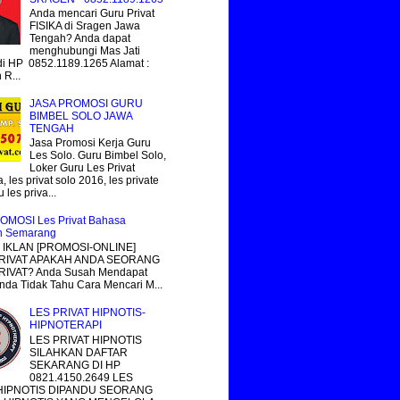
Anda mencari Guru Privat
FISIKA di Sragen Jawa
Tengah? Anda dapat
menghubungi Mas Jati
i HP 0852.1189.1265 Alamat :
R...
JASA PROMOSI GURU
BIMBEL SOLO JAWA
TENGAH
Jasa Promosi Kerja Guru
Les Solo. Guru Bimbel Solo,
Loker Guru Les Privat
, les privat solo 2016, les private
 les priva...
OMOSI Les Privat Bahasa
n Semarang
IKLAN [PROMOSI-ONLINE]
RIVAT APAKAH ANDA SEORANG
IVAT? Anda Susah Mendapat
nda Tidak Tahu Cara Mencari M...
LES PRIVAT HIPNOTIS-
HIPNOTERAPI
LES PRIVAT HIPNOTIS
SILAHKAN DAFTAR
SEKARANG DI HP
0821.4150.2649 LES
 HIPNOTIS DIPANDU SEORANG