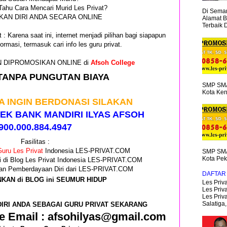
Tahu Cara Mencari Murid Les Privat?
Di Semar
AN DIRI ANDA SECARA ONLINE
Alamat B
Terbaik 
 : Karena saat ini, internet menjadi pilihan bagi siapapun
ormasi, termasuk cari info les guru privat.
GIN DIPROMOSIKAN ONLINE di
Afsoh College
TANPA PUNGUTAN BIAYA
SMP SMA
Kota Ken
A INGIN BERDONASI SILAKAN
EK BANK MANDIRI ILYAS AFSOH
900.000.884.4947
Fasilitas :
uru Les Privat
Indonesia LES-PRIVAT.COM
SMP SMA
Kota Pek
i di Blog Les Privat Indonesia LES-PRIVAT.COM
 dan Pemberdayaan Diri dari LES-PRIVAT.COM
DAFTAR 
NKAN di BLOG ini SEUMUR HIDUP
Les Priva
Les Priva
Les Priv
Salatiga,.
IRI ANDA SEBAGAI GURU PRIVAT SEKARANG
e Email : afsohilyas@gmail.com