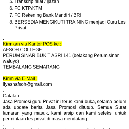
Transkrip nilai / Ijazah
FC KTP/KTM
FC Rekening Bank Mandiri / BRI
BERSEDIA MENGIKUTI TRAINING menjadi Guru Les
Privat
.
Kirmkan via Kantor POS ke :
AFSOH COLLEGE
PERUM SINAR BUKIT ASRI 141 (belakang Perum sinar
waluyo)
TEMBALANG SEMARANG
.
Kirim via E-Mail :
ilyasnafsoh@gmail.com
.
Catatan :
Jasa Promosi guru Privat ini terus kami buka, selama belum
ada update berita Jasa Promosi ditutup. Semua Surat
lamaran yang masuk, kami arsip dan kami seleksi untuk
permintaan les privat di masa mendatang.
.