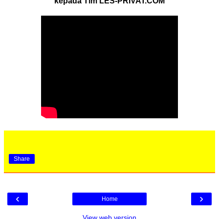
kepada Tim LES-PRIVAT.COM
Share
‹
›
Home
View web version